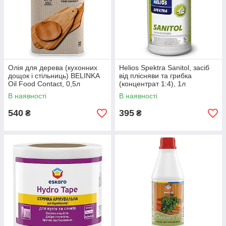
Олія для дерева (кухонних
Helios Spektra Sanitol, засіб
дощок і стільниць) BELINKA
від плісняви та грибка
Oil Food Contact, 0,5л
(концентрат 1:4), 1л
В наявності
В наявності
540
395
₴
₴