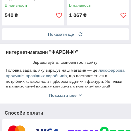
Tung, 0,5л
В наявності
В наявності
540
1 067
₴
₴
Показати ще
интернет-магазин "ФАРБИ-ІФ"
Здравствуйте, шановні гості сайту!
Головна задача, яку вирішує наш магазин — це
лакофарбова
продукція провідних виробників
, що поставляється в
потрібних кількостях, з підбором відтінки і фактури. Як тільки
в нашому житті починає маячити на горизонті великий
ремонт або будівництво, у багатьох опускаються руки: як
Показати все
самостійно потягнути вибір і планування, зупинитися на
найбільш вигідному варіанті і використовувати тільки якісні
матеріали. У такій ситуації важливо не просто знайти склад з
Способи оплати
фарбою, на якому ви замовите кілька банок, а натрапити на
спеціаліста, рекомендує
до
упить фарби для стель та стін
найбільш поєднання гами, подбирающего для ваших кімнат