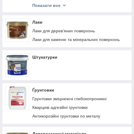
Емалі універсальні
Показати все
Антикорозійні емалі по металу
Фарби спеціального призначення
Лаки
Лаки для дерев’яних поверхонь
Лаки для каменю та мінеральних поверхонь
Штукатурки
Ґрунтовки
Грунтовки зміцнюючі глибокопроникні
Кварцеві адгезійні грунтовки
Антикорозійні грунтовки по металу
Деревозахисні матеріали