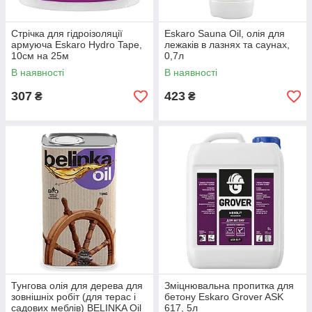
Стрічка для гідроізоляції
Eskaro Sauna Oil, олія для
армуюча Eskaro Hydro Tape,
лежаків в лазнях та саунах,
10см на 25м
0,7л
В наявності
В наявності
307
423
₴
₴
Тунгова олія для дерева для
Зміцнювальна пропитка для
зовнішніх робіт (для терас і
бетону Eskaro Grover ASK
садових меблів) BELINKA Oil
617, 5л