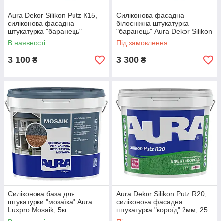
Aura Dekor Silikon Putz К15,
Силіконова фасадна
силіконова фасадна
білосніжна штукатурка
штукатурка "баранець"
"баранець" Aura Dekor Silikon
1,5мм, 25 кг
Putz К15 New Formula,
В наявності
Під замовлення
1,5мм, 25 кг
3 100
3 300
₴
₴
Cиліконова база для
Aura Dekor Silikon Putz R20,
штукатурки "мозаїка" Aura
силіконова фасадна
Luxpro Mosaik, 5кг
штукатурка "короїд" 2мм, 25
кг