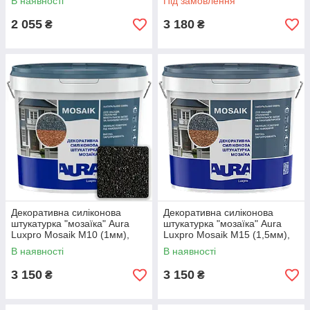
В наявності
Під замовлення
2 055
3 180
₴
₴
Декоративна силіконова
Декоративна силіконова
штукатурка "мозаїка" Aura
штукатурка "мозаїка" Aura
Luxpro Mosaik M10 (1мм),
Luxpro Mosaik M15 (1,5мм),
S101, 15кг
B210, 15кг
В наявності
В наявності
3 150
3 150
₴
₴