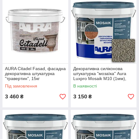
AURA Citadel Fasad, фасадна
Декоративна силіконова
декоративна штукатурка
штукатурка "мозаїка" Aura
"травертин", 15кг
Luxpro Mosaik M10 (1мм),
S111, 15кг
Під замовлення
В наявності
3 460
3 150
₴
₴