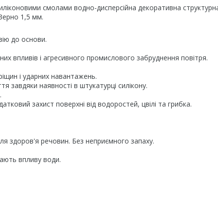
силіконовими смолами водно-дисперсійна декоративна структурн
Зерно 1,5 мм.
зію до основи.
них впливів і агресивного промислового забруднення повітря.
тріщин і ударних навантажень.
тя завдяки наявності в штукатурці силікону.
.
тковий захист поверхні від водоростей, цвілі та грибка.
для здоров'я речовин. Без неприємного запаху.
нають впливу води.