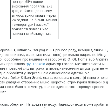
повітря 65% повне
висихання протягом 2–3
днів, стійкість до впливу
атмосферних опадів через
24 години. За більш низької
температури і високої
вологості повітря час
висихання збільшується.
арування, шпалери, забруднення різного роду, неміцні ділянки, щ
о основи (пил, жири, мастила тощо), ретельно видалити. Місця,
о і оброблені протицвілевим засобом (BIOTOL Home або Antiskim
бити проникною
ґрунтовкою
Aquastop Facade. Металеві частини
няні) поверхні слід витримати перед нанесенням штукатурки не 
ідно обробити універсальною силіконовою адгезійною
ura Dekor Silikon Grund, яка затонована в колір фінішного покр
нови (завдяки створенню міцної шорсткої структурної поверхні з 
аявності білого пігменту), значно здешевлює і спрощує процес
нка»
малих обертах). Не додавати воду. Надлишок води може зробити