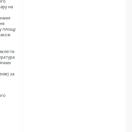
ого
шару на
нанні
ння
ку площу
також
аклеїти
пература
нячних
нів) за
ого