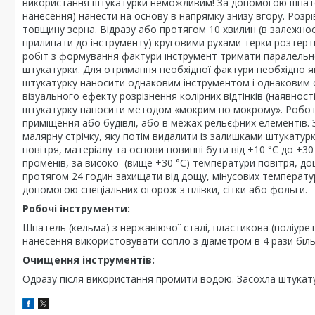
використання штукатурки неможливим! За допомогою шпател
нанесення) нанести на основу в напрямку знизу вгору. Розр
товщину зерна. Відразу або протягом 10 хвилин (в залежнос
прилипати до інструменту) круговими рухами терки розтер
робіт з формування фактури інструмент тримати паралельно
штукатурки. Для отримання необхідної фактури необхідно я
штукатурку наносити однаковим інструментом і однаковим 
візуального ефекту розрізнення колірних відтінків (наявності
штукатурку наносити методом «мокрим по мокрому». Роботи 
приміщення або будівлі, або в межах рельєфних елементів. 
малярну стрічку, яку потім видалити із залишками штукатурк
повітря, матеріалу та основи повинні бути від +10 °С до +
променів, за високої (вище +30 °С) температури повітря, до
протягом 24 годин захищати від дощу, мінусових температур
допомогою спеціальних огорож з плівки, сітки або фольги.
Робочі інструменти:
Шпатель (кельма) з нержавіючої сталі, пластикова (поліуре
нанесення використовувати сопло з діаметром в 4 рази біль
Очищення інструментів:
Одразу після використання промити водою. Засохла штукат