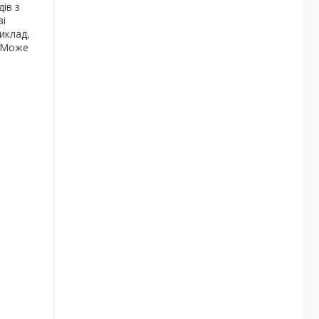
ів з
ві
иклад,
. Може