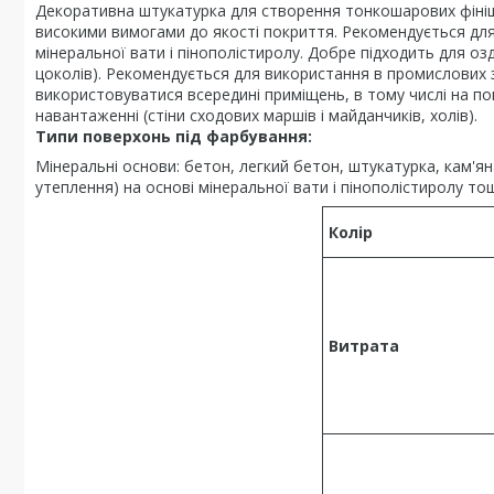
Декоративна штукатурка для створення тонкошарових фінішн
високими вимогами до якості покриття. Рекомендується для
мінеральної вати і пінополістиролу. Добре підходить для о
цоколів). Рекомендується для використання в промислових з
використовуватися всередині приміщень, в тому числі на п
навантаженні (стіни сходових маршів і майданчиків, холів).
Типи поверхонь під фарбування:
Мінеральні основи: бетон, легкий бетон, штукатурка, кам'ян
утеплення) на основі мінеральної вати і пінополістиролу то
Колір
Витрата