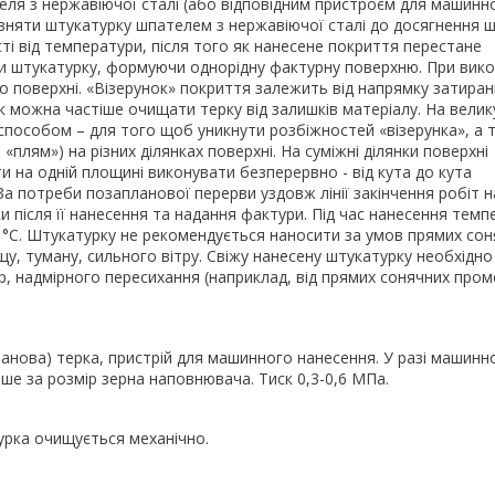
я з нержавіючої сталі (або відповідним пристроєм для машинн
івняти штукатурку шпателем з нержавіючої сталі до досягнення 
ті від температури, після того як нанесене покриття перестане
ти штукатурку, формуючи однорідну фактурну поверхню. При вико
 поверхні. «Візерунок» покриття залежить від напрямку затира
к можна частіше очищати терку від залишків матеріалу. На вели
способом – для того щоб уникнути розбіжностей «візерунка», а 
 «плям») на різних ділянках поверхні. На суміжні ділянки поверхні
на одній площині виконувати безперервно - від кута до кута
За потреби позапланової перерви уздовж лінії закінчення робіт н
и після її нанесення та надання фактури. Під час нанесення тем
30 °С. Штукатурку не рекомендується наносити за умов прямих со
щу, туману, сильного вітру. Свіжу нанесену штукатурку необхідно
, надмірного пересихання (наприклад, від прямих сонячних проме
танова) терка, пристрій для машинного нанесення. У разі машинн
ше за розмір зерна наповнювача. Тиск 0,3-0,6 МПа.
урка очищується механічно.