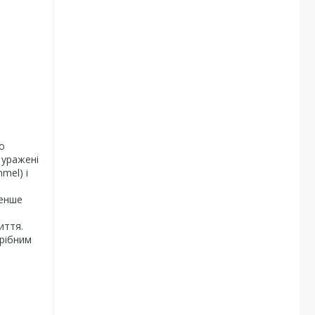
о
 уражені
mel) і
менше
иття.
дрібним