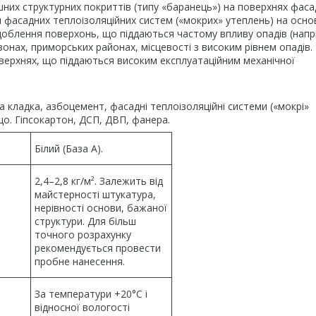
их структурних покриттів (типу «баранець») на поверхнях фасад
 фасадних теплоізоляційних систем («мокрих» утеплень) на осно
здоблення поверхонь, що піддаються частому впливу опадів (напр
онах, приморських районах, місцевості з високим рівнем опадів
оверхнях, що піддаються високим експлуатаційним механічної
а кладка, азбоцемент, фасадні теплоізоляційні системи («мокрі»
що. Гіпсокартон, ДСП, ДВП, фанера.
Білий (База А).
2,4–2,8 кг/м². Залежить від
майстерності штукатура,
нерівності основи, бажаної
структури. Для більш
точного розрахунку
рекомендується провести
пробне нанесення.
За температури +20°C і
відносної вологості