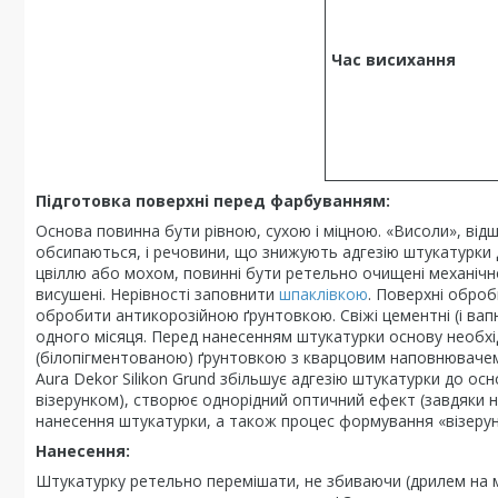
Час висихання
Підготовка поверхні перед фарбуванням:
Основа повинна бути рівною, сухою і міцною. «Висоли», відш
обсипаються, і речовини, що знижують адгезію штукатурки д
цвіллю або мохом, повинні бути ретельно очищені механічн
висушені. Нерівності заповнити
шпаклівкою
. Поверхні обро
обробити антикорозійною ґрунтовкою. Свіжі цементні (і вап
одного місяця. Перед нанесенням штукатурки основу необх
(білопігментованою) ґрунтовкою з кварцовим наповнювачем A
Aura Dekor Silikon Grund збільшує адгезію штукатурки до ос
візерунком), створює однорідний оптичний ефект (завдяки н
нанесення штукатурки, а також процес формування «візеру
Нанесення:
Штукатурку ретельно перемішати, не збиваючи (дрилем на 