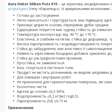
Aura Dekor Silikon Putz K15
– це акрилова, модифікована 
штукатурка
(типу «баранець»). Із армувальними волокнами. 
Готова до застосування.
Легко наноситься і структурується, має підвищену адге
Приховує дефекти основи, перекриває дрібні тріщини.
Одержуване покриття має чудову стійкість до кліматич
Температура експлуатації: від -40 °С до +70 °С.
Еластична, зі слабким натягом, стійка до деформації, 
Висока паропроникність і водовідштовхуваність покрит
Стійка до забруднення, має властивості самоочищення
Наявність ефективних біоцидних добавок зумовлює дода
Стійка до ультрафіолетових променів.
Лугостійка, не замилюється.
Біла, тонується в пастельні тони.
Продукт не містить розчинників, не виділяє шкідливих 
Для зовнішніх і внутрішніх робіт.
Не призначена для горизонтальних поверхонь, які заз
Екологічно чиста.
Адгезія до основи ≥0,5 МПа.
Водопроникність ≤0,2 кг/(м2 год0,5).
Паропроникність (Sd) ≤0,15 м.
Призначення: