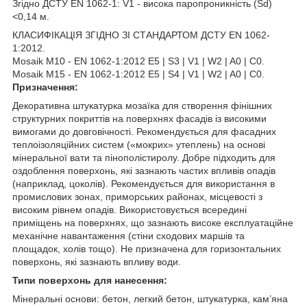
Згідно ДСТУ EN 1062-1: V1 - висока паропроникність (Sd)
<0,14 м.
КЛАСИФІКАЦІЯ ЗГІДНО ЗІ СТАНДАРТОМ ДСТУ EN 1062-
1:2012.
Mosaik M10 - EN 1062-1:2012 E5 | S3 | V1 | W2 | A0 | С0.
Mosaik M15 - EN 1062-1:2012 E5 | S4 | V1 | W2 | A0 | С0.
Призначення:
Декоративна штукатурка мозаїка для створення фінішних
структурних покриттів на поверхнях фасадів із високими
вимогами до довговічності. Рекомендується для фасадних
теплоізоляційних систем («мокрих» утеплень) на основі
мінеральної вати та пінополістиролу. Добре підходить для
оздоблення поверхонь, які зазнають частих впливів опадів
(наприклад, цоколів). Рекомендується для використання в
промислових зонах, приморських районах, місцевості з
високим рівнем опадів. Використовується всередині
приміщень на поверхнях, що зазнають високе експлуатаційне
механічне навантаження (стіни сходових маршів та
площадок, холів тощо). Не призначена для горизонтальних
поверхонь, які зазнають впливу води.
Типи поверхонь для нанесення:
Мінеральні основи: бетон, легкий бетон, штукатурка, кам’яна