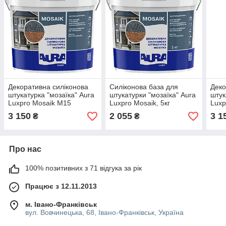
Декоративна силіконова
Cиліконова база для
Деко
штукатурка "мозаїка" Aura
штукатурки "мозаїка" Aura
штук
Luxpro Mosaik M15
Luxpro Mosaik, 5кг
Luxp
(1,5мм), B210, 15кг
S101
3 150
2 055
3 1
₴
₴
Про нас
100% позитивних з 71 відгука за рік
Працює з 12.11.2013
м. Івано-Франківськ
вул. Вовчинецька, 68, Івано-Франківськ, Україна