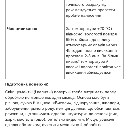
точнішого розрахунку
рекомендується провести
пробне нанесення.
Час висихання
За температури +20 °C і
відносної вологості повітря
65% стійкість до впливу
атмосферних опадів через
48 годин, повне висихання
протягом 2-3 днів. За більш
низької температури й
високої вологості повітря час
висихання збільшується.
Підготовка поверхні:
Свіжі цементні (і вапняні) поверхні треба витримати перед
обробкою не менше ніж один місяць. Основа має бути
рівною, сухою й міцною. «Висоли», відшарування, шпалери,
забруднення різного роду, неміцні ділянки, що обсипаються, і
речовини, що знижують адгезію штукатурки до основи (пил,
жири, мастила тощо), ретельно видалити. Місця, уражені
цвіллю або мохом, очистити механічно й обробити