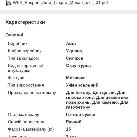
WEB_Pasport_Aura_Luxpro_Mosaik_ukr_ 01.pdf
Характеристики
Основні
Виробник
Aura
Країна виробник
Україна
Тип за складом
Силікон
Вид декоративної
Структурна
штукатурки
Фактура
Мозаїчна
Тип використання
Універсальний
Призначення матеріалу
Для бетону, Для цегли, Для
гіпсокартону, Для цементних
поверхонь, Для каменю, Для
газобетону
Стан матеріалу
Готова суміш
Спосіб нанесення
Ручний
Фасовка матеріалу (кг)
15
Товщина
1 мм