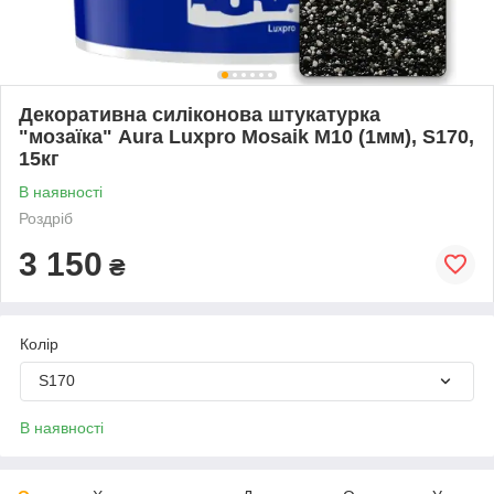
Декоративна силіконова штукатурка
"мозаїка" Aura Luxpro Mosaik M10 (1мм), S170,
15кг
В наявності
Роздріб
3 150
₴
Колір
S170
В наявності