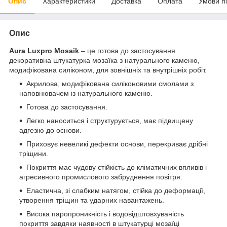
Опис
Характеристики
Доставка
Оплата
Умови п
Опис
Aura
Luxpro
Mosaik
– це готова до застосування
декоративна штукатурка мозаїка з натурального каменю,
модифікована силіконом, для зовнішніх та внутрішніх робіт.
Акрилова, модифікована силіконовими смолами з
наповнювачем із натурального каменю.
Готова до застосування.
Легко наноситься і структурується, має підвищену
адгезію до основи.
Приховує невеликі дефекти основи, перекриває дрібні
тріщини.
Покриття має чудову стійкість до кліматичних впливів і
агресивного промислового забруднення повітря.
Еластична, зі слабким натягом, стійка до деформації,
утворення тріщин та ударних навантажень.
Висока паропроникність і водовідштовхуваність
покриття завдяки наявності в штукатурці мозаїці