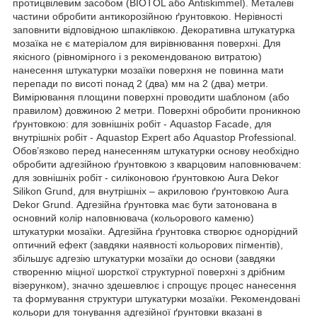
протицвілевим засобом (BIOTOL або Antiskimmel). Металеві
частини обробити антикорозійною ґрунтовкою. Нерівності
заповнити відповідною шпаклівкою. Декоративна штукатурка
мозаїка не є матеріалом для вирівнювання поверхні. Для
якісного (рівномірного і з рекомендованою витратою)
нанесення штукатурки мозаїки поверхня не повинна мати
перепади по висоті понад 2 (два) мм на 2 (два) метри.
Вимірювання площини поверхні проводити шаблоном (або
правилом) довжиною 2 метри. Поверхні обробити проникною
ґрунтовкою: для зовнішніх робіт - Aquastop Facade, для
внутрішніх робіт - Aquastop Expert або Aquastop Professional.
Обов’язково перед нанесенням штукатурки основу необхідно
обробити адгезійною ґрунтовкою з кварцовим наповнювачем:
для зовнішніх робіт - силіконовою ґрунтовкою Aura Dekor
Silikon Grund, для внутрішніх – акриловою ґрунтовкою Aura
Dekor Grund. Адгезійна ґрунтовка має бути затонована в
основний колір наповнювача (кольорового каменю)
штукатурки мозаїки. Адгезійна ґрунтовка створює однорідний
оптичний ефект (завдяки наявності кольорових пігментів),
збільшує адгезію штукатурки мозаїки до основи (завдяки
створенню міцної шорсткої структурної поверхні з дрібним
візерунком), значно здешевлює і спрощує процес нанесення
та формування структури штукатурки мозаїки. Рекомендовані
кольори для тонування адгезійної ґрунтовки вказані в