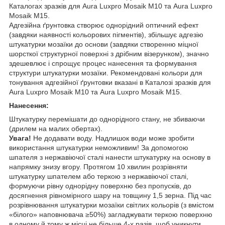
Каталогах зразків для Aura Luxpro Mosaik M10 та Aura Luxpro
Mosaik M15.
Адгезійна ґрунтовка створює однорідний оптичний ефект
(завдяки наявності кольорових пігментів), збільшує адгезію
штукатурки мозаїки до основи (завдяки створенню міцної
шорсткої структурної поверхні з дрібним візерунком), значно
здешевлює і спрощує процес нанесення та формування
структури штукатурки мозаїки. Рекомендовані кольори для
тонування адгезійної ґрунтовки вказані в Каталозі зразків для
Aura Luxpro Mosaik M10 та Aura Luxpro Mosaik M15.
Нанесення:
Штукатурку перемішати до однорідного стану, не збиваючи
(дрилем на малих обертах).
Увага!
Не додавати воду. Надлишок води може зробити
використання штукатурки неможливим! За допомогою
шпателя з нержавіючої сталі нанести штукатурку на основу в
напрямку знизу вгору. Протягом 10 хвилин розрівняти
штукатурку шпателем або теркою з нержавіючої сталі,
формуючи рівну однорідну поверхню без пропусків, до
досягнення рівномірного шару на товщину 1,5 зерна. Під час
розрівнювання штукатурки мозаїки світлих кольорів (з вмістом
«білого» наповнювача ≥50%) загладжувати теркою поверхню
в одному й тому ж місці не більше 4-х разів, щоб уникнути