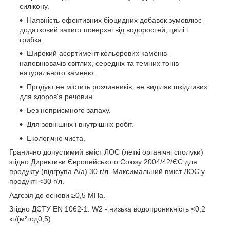
силікону.
Наявність ефективних біоцидних добавок зумовлює
додатковий захист поверхні від водоростей, цвілі і
грибка.
Широкий асортимент кольорових каменів-
наповнювачів світлих, середніх та темних тонів
натурального каменю.
Продукт не містить розчинників, не виділяє шкідливих
для здоров'я речовин.
Без неприємного запаху.
Для зовнішніх і внутрішніх робіт.
Екологічно чиста.
Гранично допустимий вміст ЛОС (леткі органічні сполуки)
згідно Директиви Європейського Союзу 2004/42/ЄC для
продукту (підгрупа A/а) 30 г/л. Максимальний вміст ЛОС у
продукті <30 г/л.
Адгезія до основи ≥0,5 МПа.
Згідно ДСТУ EN 1062-1: W2 - низька водопроникність <0,2
кг/(м²год0,5).