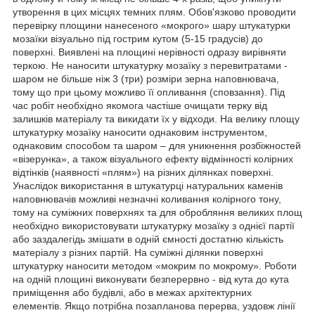
утворення в цих місцях темних плям. Обов'язково проводити
перевірку площини нанесеного «мокрого» шару штукатурки
мозаїки візуально під гострим кутом (5-15 градусів) до
поверхні. Виявлені на площині нерівності одразу вирівняти
теркою. Не наносити штукатурку мозаїку з перевитратами -
шаром не більше ніж 3 (три) розміри зерна наповнювача,
тому що при цьому можливо її опливання (сповзання). Під
час робіт необхідно якомога частіше очищати терку від
залишків матеріалу та викидати їх у відходи. На велику площу
штукатурку мозаїку наносити однаковим інструментом,
однаковим способом та шаром – для уникнення розбіжностей
«візерунка», а також візуального ефекту відмінності колірних
відтінків (наявності «плям») на різних ділянках поверхні.
Унаслідок використання в штукатурці натуральних каменів
наповнювачів можливі незначні коливання колірного тону,
тому на суміжних поверхнях та для обробляння великих площ
необхідно використовувати штукатурку мозаїку з однієї партії
або заздалегідь змішати в одній ємності достатню кількість
матеріалу з різних партій. На суміжні ділянки поверхні
штукатурку наносити методом «мокрим по мокрому». Роботи
на одній площині виконувати безперервно - від кута до кута
приміщення або будівлі, або в межах архітектурних
елементів. Якщо потрібна позапланова перерва, уздовж лінії