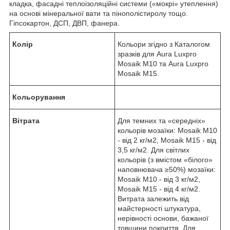
кладка, фасадні теплоізоляційні системи («мокрі» утеплення)
на основі мінеральної вати та пінополістиролу тощо.
Гіпсокартон, ДСП, ДВП, фанера.
Колір
Кольори згідно з Каталогом
зразків для Aura Luxpro
Mosaik M10 та Aura Luxpro
Mosaik M15.
Кольорування
Вітрата
Для темних та «середніх»
кольорів мозаїки: Mosaik M10
- від 2 кг/м2, Mosaik M15 - від
3,5 кг/м2. Для світлих
кольорів (з вмістом «білого»
наповнювача ≥50%) мозаїки:
Mosaik M10 - від 3 кг/м2,
Mosaik M15 - від 4 кг/м2.
Витрата залежить від
майстерності штукатура,
нерівності основи, бажаної
товщини покриття. Для