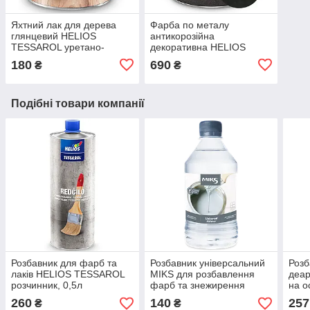
Яхтний лак для дерева
Фарба по металу
глянцевий HELIOS
антикорозійна
TESSAROL уретано-
декоративна HELIOS
алкідний, 0,2л
TESSAROL Antik "3 в 1"
180
690
₴
₴
антрацит, 0,75л
Подібні товари компанії
Розбавник для фарб та
Розбавник універсальний
Розб
лаків HELIOS TESSAROL
MIKS для розбавлення
деа
розчинник, 0,5л
фарб та знежирення
на о
0,45л
260
140
257
₴
₴