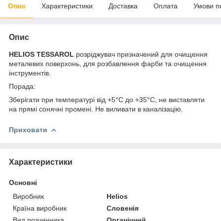
Опис
Характеристики
Доставка
Оплата
Умови п
Опис
HELIOS
TESSAROL
розріджувач призначений для очищення
металевих поверхонь, для розбавлення фарби та очищення
інструментів.
Порада:
Зберігати при температурі від +5°C до +35°C, не виставляти
на прямі сонячні промені. Не виливати в каналізацію.
Приховати
Характеристики
Основні
Виробник
Helios
Країна виробник
Словенія
Вид розчинника
Органічний