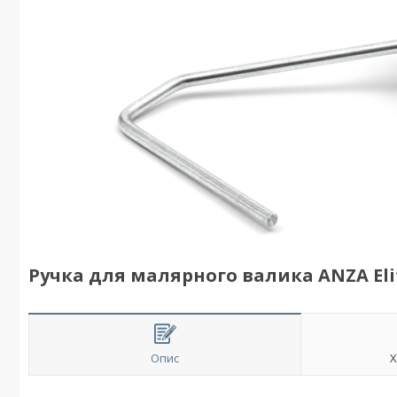
Ручка для малярного валика ANZA Eli
Опис
Х