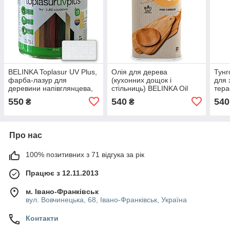
BELINKA Toplasur UV Plus,
Олія для дерева
Тунг
фарба-лазур для
(кухонних дощок і
для 
деревини напівглянцева,
стільниць) BELINKA Oil
тера
біла (11), 0,75л
Food Contact, 0,5л
BELI
550
540
540
₴
₴
Про нас
100% позитивних з 71 відгука за рік
Працює з 12.11.2013
м. Івано-Франківськ
вул. Вовчинецька, 68, Івано-Франківськ, Україна
Контакти