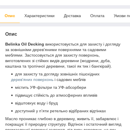
Опис
Характеристики
Доставка
Оплата
Умови п
Опис
Belinka Oil Decking
використовується для захисту і догляду
за зовнішніми дерев'яними поверхнями та садовими
меблями. Застосовується для захисту поверхонь,
виготовлених зі стійких видів деревини (модрини, дуба,
каштана та тропічної деревини, такої як тик і бангкірай).
для захисту та догляду зовнішніх пішохідних
дерев'яних поверхонь
і садових меблів
містить УФ-фільтри та УФ-абсорбери
підвищує стійкість до атмосферних впливів
відштовхує воду і бруд
доступний у п'яти ретельно відібраних відтінках
Масло проникає глибоко в деревину, живить її, забарвлює і
покращує її природну структуру. Відтінок і остаточний вигляд
промасленої поверхні залежать від типу деревини, на яку