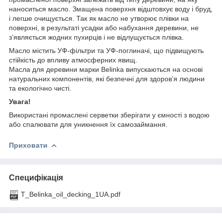
наноситься масло. Змащена поверхня відштовхує воду і бруд,
і легше очищується. Так як масло не утворює плівки на
поверхні, в результаті усадки або набухання деревини, не
з’являється жодних пухирців і не відлущується плівка.
Масло містить УФ-фільтри та УФ-поглиначі, що підвищують
стійкість до впливу атмосферних явищ.
Масла для деревини марки Belinka випускаються на основі
натуральних компонентів, які безпечні для здоров’я людини
та екологічно чисті.
Увага
!
Використані промаслені серветки зберігати у ємності з водою
або спалювати для уникнення їх самозаймання.
Приховати
Специфікація
T_Belinka_oil_decking_1UA.pdf