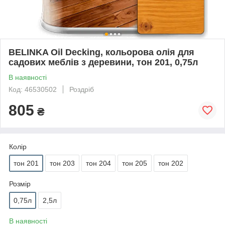
BELINKA Oil Decking, кольорова олія для
садових меблів з деревини, тон 201, 0,75л
В наявності
Код: 46530502
Роздріб
805
₴
Колір
тон 201
тон 203
тон 204
тон 205
тон 202
Розмір
0,75л
2,5л
В наявності