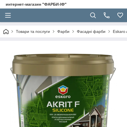
интернет-магазин "ФАРБИ-ІФ"
Товари та послуги
Фарби
Фасадні фарби
Eskaro 