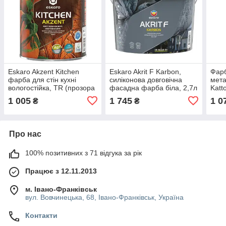
Eskaro Akzent Kitchen
Eskaro Akrit F Karbon,
Фарб
фарба для стін кухні
силіконова довговічна
мета
вологостійка, TR (прозора
фасадна фарба біла, 2,7л
Katt
база), 0,9л
0,9л
1 005
1 745
1 0
₴
₴
Про нас
100% позитивних з 71 відгука за рік
Працює з 12.11.2013
м. Івано-Франківськ
вул. Вовчинецька, 68, Івано-Франківськ, Україна
Контакти