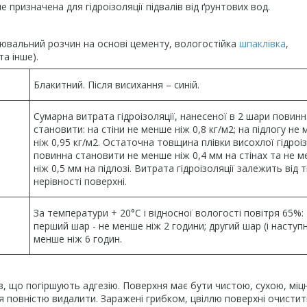
 призначена для гідроізоляції підвалів від ґрунтових вод.
нювальний розчин на основі цементу, вологостійка
шпаклівка
,
та інше).
Блакитний. Після висихання – синій.
Сумарна витрата гідроізоляції, нанесеної в 2 шари повинн
становити: на стіни не менше ніж 0,8 кг/м2; на підлогу не
ніж 0,95 кг/м2. Остаточна товщина плівки висохлої гідроіз
повинна становити не менше ніж 0,4 мм на стінах та не 
ніж 0,5 мм на підлозі. Витрата гідроізоляції залежить від 
нерівності поверхні.
За температури + 20°С і відносної вологості повітря 65%:
перший шар - не менше ніж 2 години; другий шар (і наступні
менше ніж 6 годин.
ів, що погіршують адгезію. Поверхня має бути чистою, сухою, міц
я повністю видалити. Заражені грибком, цвіллю поверхні очистит