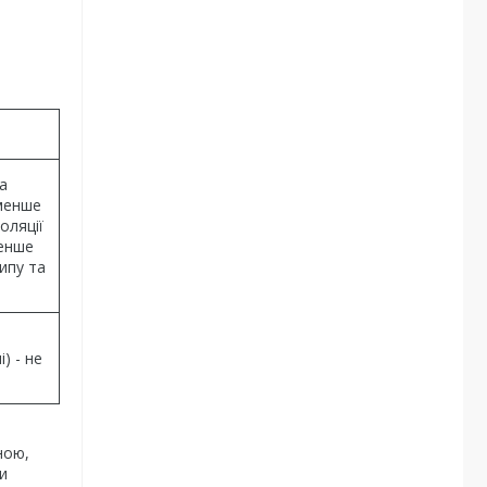
а
 менше
оляції
менше
типу та
) - не
ною,
и