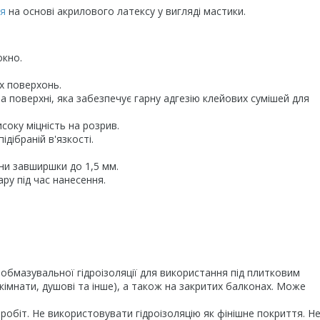
ія
на основі акрилового латексу у вигляді мастики.
окно.
их поверхонь.
на поверхні, яка забезпечує гарну адгезію клейових сумішей для
исоку міцність на розрив.
дібраній в'язкості.
ни завширшки до 1,5 мм.
ру під час нанесення.
 обмазувальної гідроізоляції для використання під плитковим
кімнати, душові та інше), а також на закритих балконах. Може
 робіт. Не використовувати гідроізоляцію як фінішне покриття. Н