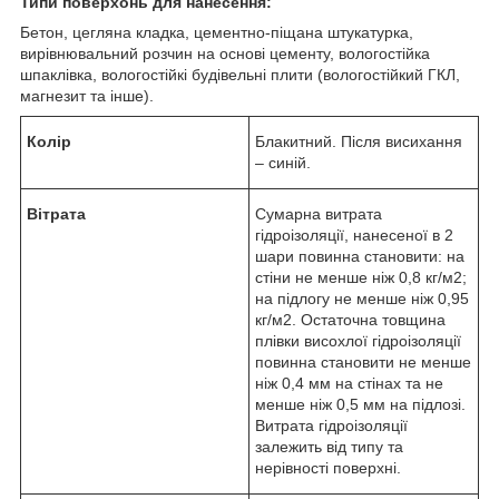
Типи поверхонь для нанесення:
Бетон, цегляна кладка, цементно-піщана штукатурка,
вирівнювальний розчин на основі цементу, вологостійка
шпаклівка, вологостійкі будівельні плити (вологостійкий ГКЛ,
магнезит та інше).
Колір
Блакитний. Після висихання
– синій.
Вітрата
Сумарна витрата
гідроізоляції, нанесеної в 2
шари повинна становити: на
стіни не менше ніж 0,8 кг/м2;
на підлогу не менше ніж 0,95
кг/м2. Остаточна товщина
плівки висохлої гідроізоляції
повинна становити не менше
ніж 0,4 мм на стінах та не
менше ніж 0,5 мм на підлозі.
Витрата гідроізоляції
залежить від типу та
нерівності поверхні.