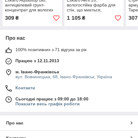
Eskaro Aquastop Bio,
Eskaro Akrit 20,
Стрі
антицвілевий грунт-
вологостійка фарба для
арму
концентрат для вологих
стін, що миється,
Tape
приміщень (1:5), 1л
напівматова біла, 0,95л
309
1 105
307
₴
₴
Про нас
100% позитивних з 71 відгука за рік
Працює з 12.11.2013
м. Івано-Франківськ
вул. Вовчинецька, 68, Івано-Франківськ, Україна
Контакти
Сьогодні працює з 09:00 до 18:00
Показати весь графік роботи
Про нас