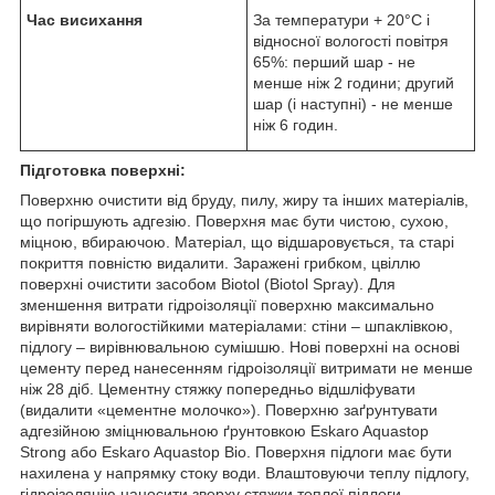
Час висихання
За температури + 20°С і
відносної вологості повітря
65%: перший шар - не
менше ніж 2 години; другий
шар (і наступні) - не менше
ніж 6 годин.
Підготовка поверхні:
Поверхню очистити від бруду, пилу, жиру та інших матеріалів,
що погіршують адгезію. Поверхня має бути чистою, сухою,
міцною, вбираючою. Матеріал, що відшаровується, та старі
покриття повністю видалити. Заражені грибком, цвіллю
поверхні очистити засобом Biotol (Biotol Spray). Для
зменшення витрати гідроізоляції поверхню максимально
вирівняти вологостійкими матеріалами: стіни – шпаклівкою,
підлогу – вирівнювальною сумішшю. Нові поверхні на основі
цементу перед нанесенням гідроізоляції витримати не менше
ніж 28 діб. Цементну стяжку попередньо відшліфувати
(видалити «цементне молочко»). Поверхню заґрунтувати
адгезійною зміцнювальною ґрунтовкою Eskaro Aquastop
Strong або Eskaro Aquastop Bio. Поверхня підлоги має бути
нахилена у напрямку стоку води. Влаштовуючи теплу підлогу,
гідроізоляцію наносити зверху стяжки теплої підлоги.