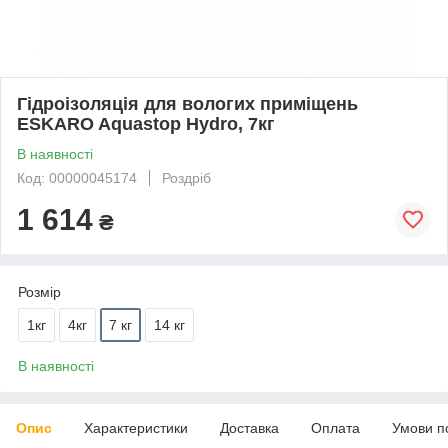
Гідроізоляція для вологих приміщень
ESKARO Aquastop Hydro, 7кг
В наявності
Код: 00000045174
Роздріб
1 614
₴
Розмір
1кг
4кг
7 кг
14 кг
В наявності
Опис
Характеристики
Доставка
Оплата
Умови п