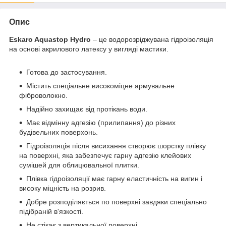
Опис
Eskaro Aquastop Hydro
– це водорозріджувана гідроізоляція
на основі акрилового латексу у вигляді мастики.
Готова до застосування.
Містить спеціальне високоміцне армувальне
фіброволокно.
Надійно захищає від протікань води.
Має відмінну адгезію (прилипання) до різних
будівельних поверхонь.
Гідроізоляція після висихання створює шорстку плівку
на поверхні, яка забезпечує гарну адгезію клейових
сумішей для облицювальної плитки.
Плівка гідроізоляції має гарну еластичність на вигин і
високу міцність на розрив.
Добре розподіляється по поверхні завдяки спеціально
підібраній в'язкості.
Не стікає з вертикальної поверхні.