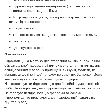
Гідроізоляція здатна перекривати (заповнювати)
тріщини завширшки до 1,5 мм.
Колір гідроізоляції є індикатором контролю товщини
шару під час нанесення.
Швідко сохне.
Теплостійкість плівки гідроізоляції не більше ніж 60°С.
Без запаху.
Для внутрішніх робіт.
Призначення:
Гідроізоляційна мастика для створення суцільної безшовної
обмазувальної гідроізоляції для використання під плитковим
облицюванням у вологих приміщеннях (кухні, туалети, ванні
кімнати, душові та інше), а також на закритих балконах. Може
використовуватися в системах підлог з підігрівом.
Не застосовувати гідроізоляцію для басейнів і для зовнішніх
робіт. Не використовувати гідроізоляцію як фінішне покриття.
Не фарбувати гідроізоляцію фарбами та лаками.
Гідроізоляція не призначена для гідроізоляції підвалів від
ґрунтових вод.