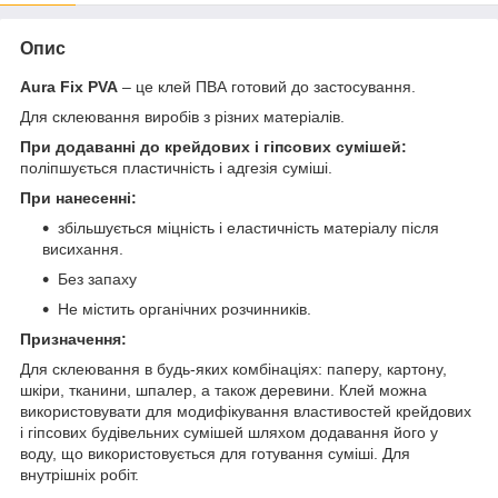
Опис
Aura
Fix
PVA
– це клей ПВА готовий до застосування.
Для склеювання виробів з різних матеріалів.
При додаванні до крейдових і гіпсових сумішей:
поліпшується пластичність і адгезія суміші.
При нанесенні:
збільшується міцність і еластичність матеріалу після
висихання.
Без запаху
Не містить органічних розчинників.
Призначення
:
Для склеювання в будь-яких комбінаціях: паперу, картону,
шкіри, тканини, шпалер, а також деревини. Клей можна
використовувати для модифікування властивостей крейдових
і гіпсових будівельних сумішей шляхом додавання його у
воду, що використовується для готування суміші. Для
внутрішніх робіт.