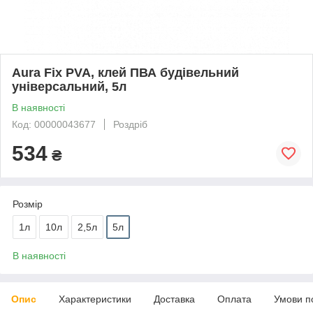
Aura Fix PVA, клей ПВА будівельний
універсальний, 5л
В наявності
Код: 00000043677
Роздріб
534
₴
Розмір
1л
10л
2,5л
5л
В наявності
Опис
Характеристики
Доставка
Оплата
Умови п