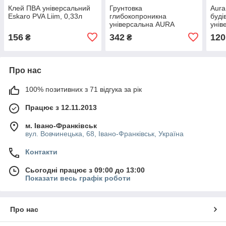
Клей ПВА універсальний
Грунтовка
Aura
Eskaro PVA Liim, 0,33л
глибокопроникна
буді
універсальна AURA
унів
Unigrund Kraft, 5л
156
342
120
₴
₴
Про нас
100% позитивних з 71 відгука за рік
Працює з 12.11.2013
м. Івано-Франківськ
вул. Вовчинецька, 68, Івано-Франківськ, Україна
Контакти
Сьогодні працює з 09:00 до 13:00
Показати весь графік роботи
Про нас