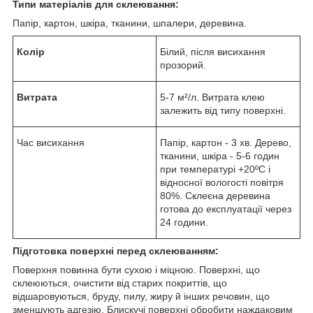
Типи матеріалів для склеювання
:
Папір, картон, шкіра, тканини, шпалери, деревина.
Колір
Білий, після висихання
прозорий.
Витрата
5-7 м²/л. Витрата клею
залежить від типу поверхні.
Час висихання
Папір, картон - 3 хв. Дерево,
тканини, шкіра - 5-6 годин
при температурі +20ºС і
відносної вологості повітря
80%. Склеєна деревина
готова до експлуатації через
24 години.
Підготовка поверхні перед склеюванням:
Поверхня повинна бути сухою і міцною. Поверхні, що
склеюються, очистити від старих покриттів, що
відшаровуються, бруду, пилу, жиру й інших речовин, що
зменшують адгезію. Блискучі поверхні обробити наждаковим