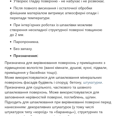
Утворює гладку поверхню - не набухає і не розмокає.
Після повного висихання і остаточної обробки
фінішним матеріалом витримує атмосферні опади і
перепади температури.
При інтер’єрних роботах із шпаклівки можливе
створення нескладної структурної поверхні товщиною
до 2 мм.
Паропроникна.
Без запаху.
Призначення:
Призначена для вирівнювання поверхонь у приміщеннях з
підвищеною вологістю (ванні кімнати, душові, кухні, підвали,
приміщення у басейнах тощо).
Може використовуватися для шпаклювання мінеральних
поверхонь фасадів будівель і споруд: бетону,
штукатурки
.
Призначена для суцільного, часткового та шовного
шпаклювання поверхонь. Може використовуватися для
заповнення нерівностей поверхні, поглиблень, щілин.
Підходить для шпаклювання при вирівнюванні поверхні перед
нанесенням: декоративних штукатурок (у тому числі
штукатурок типу «короїд» та «баранець»), структурних та