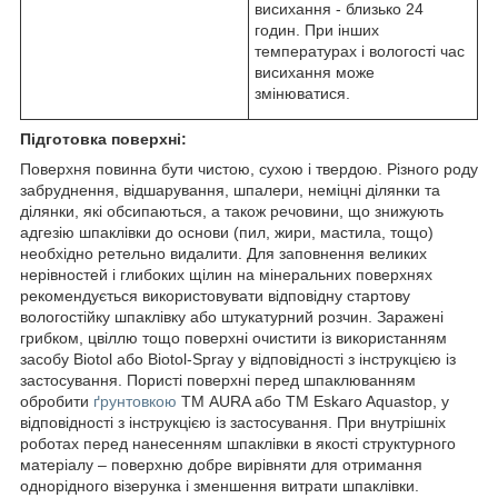
висихання - близько 24
годин. При інших
температурах і вологості час
висихання може
змінюватися.
Підготовка поверхні:
Поверхня повинна бути чистою, сухою і твердою. Різного роду
забруднення, відшарування, шпалери, неміцні ділянки та
ділянки, які обсипаються, а також речовини, що знижують
адгезію шпаклівки до основи (пил, жири, мастила, тощо)
необхідно ретельно видалити. Для заповнення великих
нерівностей і глибоких щілин на мінеральних поверхнях
рекомендується використовувати відповідну стартову
вологостійку шпаклівку або штукатурний розчин. Заражені
грибком, цвіллю тощо поверхні очистити із використанням
засобу Biotol або Biotol-Spray у відповідності з інструкцією із
застосування. Пористі поверхні перед шпаклюванням
обробити
ґрунтовкою
ТМ AURA або ТМ Eskaro Aquastop, у
відповідності з інструкцією із застосування. При внутрішніх
роботах перед нанесенням шпаклівки в якості структурного
матеріалу – поверхню добре вирівняти для отримання
однорідного візерунка і зменшення витрати шпаклівки.