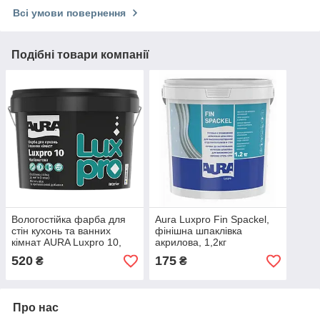
Всі умови повернення
Подібні товари компанії
Вологостійка фарба для
Aura Luxpro Fin Spackel,
стін кухонь та ванних
фінішна шпаклівка
кімнат AURA Luxpro 10,
акрилова, 1,2кг
напівматова біла, 0,95л
520
175
₴
₴
Про нас