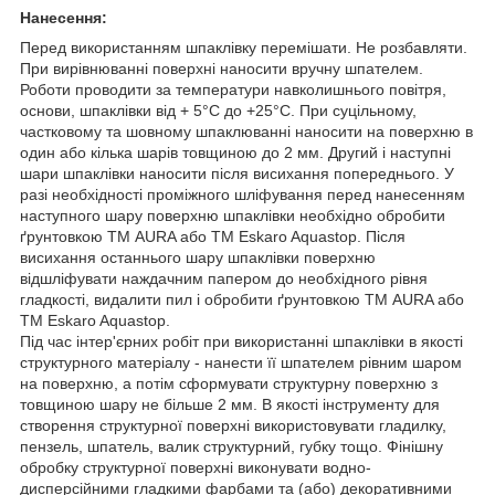
Нанесення:
Перед використанням шпаклівку перемішати. Не розбавляти.
При вирівнюванні поверхні наносити вручну шпателем.
Роботи проводити за температури навколишнього повітря,
основи, шпаклівки від + 5°С до +25°С. При суцільному,
частковому та шовному шпаклюванні наносити на поверхню в
один або кілька шарів товщиною до 2 мм. Другий і наступні
шари шпаклівки наносити після висихання попереднього. У
разі необхідності проміжного шліфування перед нанесенням
наступного шару поверхню шпаклівки необхідно обробити
ґрунтовкою ТМ AURA або ТМ Eskaro Aquastop. Після
висихання останнього шару шпаклівки поверхню
відшліфувати наждачним папером до необхідного рівня
гладкості, видалити пил і обробити ґрунтовкою ТМ AURA або
ТМ Eskaro Aquastop.
Під час інтер'єрних робіт при використанні шпаклівки в якості
структурного матеріалу - нанести її шпателем рівним шаром
на поверхню, а потім сформувати структурну поверхню з
товщиною шару не більше 2 мм. В якості інструменту для
створення структурної поверхні використовувати гладилку,
пензель, шпатель, валик структурний, губку тощо. Фінішну
обробку структурної поверхні виконувати водно-
дисперсійними гладкими фарбами та (або) декоративними