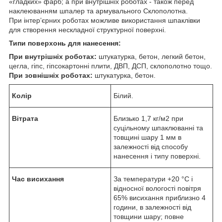
«гладких» фарб; а при внутрішніх роботах - також перед
наклеюванням шпалер та армувального Склополотна.
При інтер’єрних роботах можливе використання шпаклівки
для створення нескладної структурної поверхні.
Типи поверхонь для нанесення:
При внутрішніх роботах:
штукатурка, бетон, легкий бетон,
цегла, гіпс, гіпсокартонні плити, ДВП, ДСП, склополотно тощо.
При зовнішніх роботах:
штукатурка, бетон.
Колір
Білий.
Вітрата
Близько 1,7 кг/м2 при
суцільному шпаклюванні та
товщині шару 1 мм в
залежності від способу
нанесення і типу поверхні.
Час висихання
За температури +20 °C і
відносної вологості повітря
65% висихання приблизно 4
години, в залежності від
товщини шару; повне