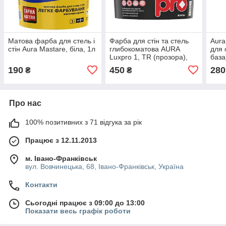
Матова фарба для стель і
Фарба для стін та стель
Aura
стін Aura Mastare, біла, 1л
глибокоматова AURA
для 
Luxpro 1, TR (прозора),
база
0,9л
0,9л
190
450
280
₴
₴
Про нас
100% позитивних з 71 відгука за рік
Працює з 12.11.2013
м. Івано-Франківськ
вул. Вовчинецька, 68, Івано-Франківськ, Україна
Контакти
Сьогодні працює з 09:00 до 13:00
Показати весь графік роботи