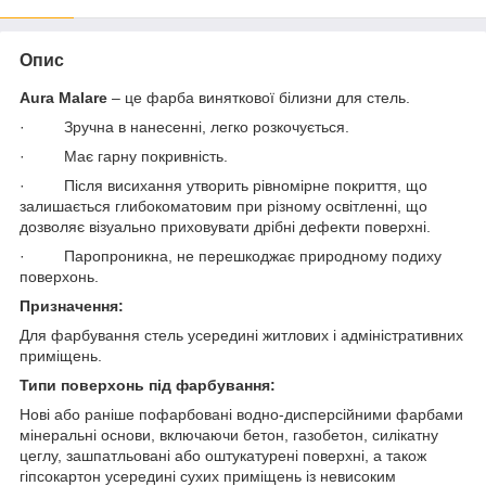
Опис
Aura Malare
– це фарба виняткової білизни для стель.
· Зручна в нанесенні, легко розкочується.
· Має гарну покривність.
· Після висихання утворить рівномірне покриття, що
залишається глибокоматовим при різному освітленні, що
дозволяє візуально приховувати дрібні дефекти поверхні.
· Паропроникна, не перешкоджає природному подиху
поверхонь.
Призначення:
Для фарбування стель усередині житлових і адміністративних
приміщень.
Типи поверхонь під фарбування:
Нові або раніше пофарбовані водно-дисперсійними фарбами
мінеральні основи, включаючи бетон, газобетон, силікатну
цеглу, зашпатльовані або оштукатурені поверхні, а також
гіпсокартон усередині сухих приміщень із невисоким