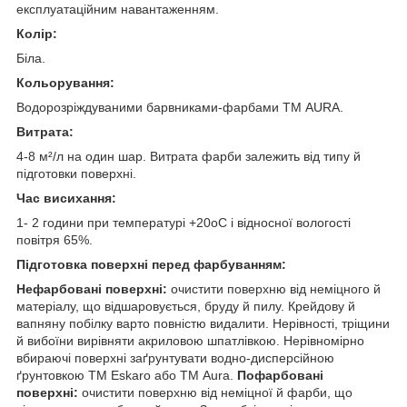
експлуатаційним навантаженням.
Колір:
Біла.
Кольорування:
Водорозріждуваними барвниками-фарбами ТМ AURA.
Витрата:
4-8 м²/л на один шар. Витрата фарби залежить від типу й
підготовки поверхні.
Час висихання:
1- 2 години при температурі +20оС і відносної вологості
повітря 65%.
Підготовка поверхні перед фарбуванням:
Нефарбовані поверхні:
очистити поверхню від неміцного й
матеріалу, що відшаровується, бруду й пилу. Крейдову й
вапняну побілку варто повністю видалити. Нерівності, тріщини
й вибоїни вирівняти акриловою шпатлівкою. Нерівномірно
вбираючі поверхні заґрунтувати водно-дисперсійною
ґрунтовкою TM Eskaro або ТМ Aura.
Пофарбовані
поверхні:
очистити поверхню від неміцної й фарби, що