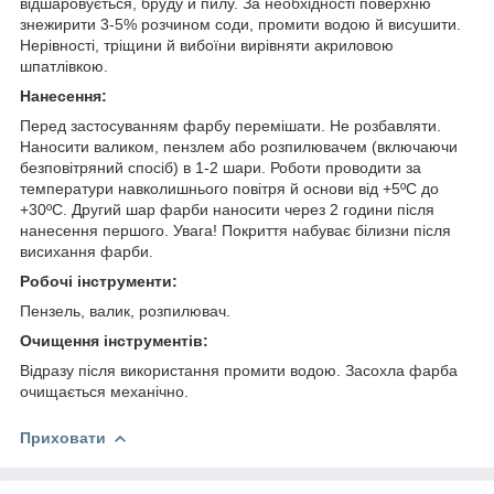
відшаровується, бруду й пилу. За необхідності поверхню
знежирити 3-5% розчином соди, промити водою й висушити.
Нерівності, тріщини й вибоїни вирівняти акриловою
шпатлівкою.
Нанесення:
Перед застосуванням фарбу перемішати. Не розбавляти.
Наносити валиком, пензлем або розпилювачем (включаючи
безповітряний спосіб) в 1-2 шари. Роботи проводити за
температури навколишнього повітря й основи від +5ºС до
+30ºС. Другий шар фарби наносити через 2 години після
нанесення першого. Увага! Покриття набуває білизни після
висихання фарби.
Робочі інструменти:
Пензель, валик, розпилювач.
Очищення інструментів:
Відразу після використання промити водою. Засохла фарба
очищається механічно.
Приховати