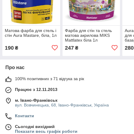
Матова фарба для стель і
Фарба для стін та стель
Aura
стін Aura Mastare, біла, 1л
матова акрилова MIKS
для 
Mattlatex біла 1л
база
0,9л
190
247
280
₴
₴
Про нас
100% позитивних з 71 відгука за рік
Працює з 12.11.2013
м. Івано-Франківськ
вул. Вовчинецька, 68, Івано-Франківськ, Україна
Контакти
Сьогодні вихідний
Показати весь графік роботи