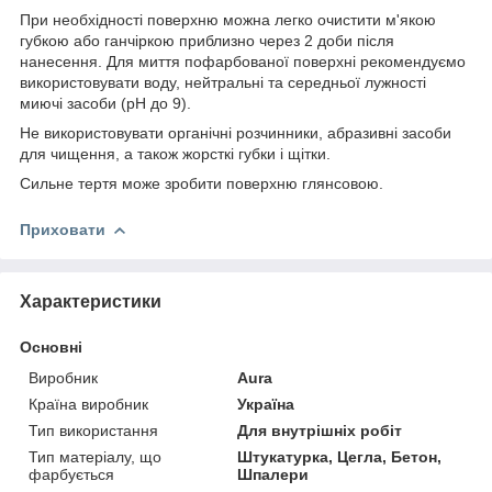
При необхідності поверхню можна легко очистити м'якою
губкою або ганчіркою приблизно через 2 доби після
нанесення. Для миття пофарбованої поверхні рекомендуємо
використовувати воду, нейтральні та середньої лужності
миючі засоби (рН до 9).
Не використовувати органічні розчинники, абразивні засоби
для чищення, а також жорсткі губки і щітки.
Сильне тертя може зробити поверхню глянсовою.
Приховати
Характеристики
Основні
Виробник
Aura
Країна виробник
Україна
Тип використання
Для внутрішніх робіт
Тип матеріалу, що
Штукатурка, Цегла, Бетон,
фарбується
Шпалери