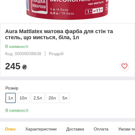
Aura Mattlatex матова фарба для стін та
стель, що миється, біла, 1л
В наявності
Код: 00000038638
Роздріб
245
₴
Розмір
1л
10л
2,5л
20л
5л
В наявності
Опис
Характеристики
Доставка
Оплата
Умови п