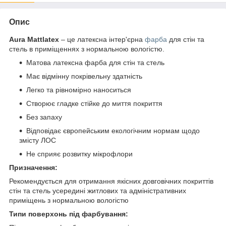
Опис
Aura
Mattlatex
– це латексна інтер'єрна
фарба
для стін та
стель в приміщеннях з нормальною вологістю.
Матова латексна фарба для стін та стель
Має відмінну покрівельну здатність
Легко та рівномірно наноситься
Створює гладке стійке до миття покриття
Без запаху
Відповідає європейським екологічним нормам щодо
змісту ЛОС
Не сприяє розвитку мікрофлори
Призначення:
Рекомендується для отримання якісних довговічних покриттів
стін та стель усередині житлових та адміністративних
приміщень з нормальною вологістю
Типи поверхонь під фарбування: