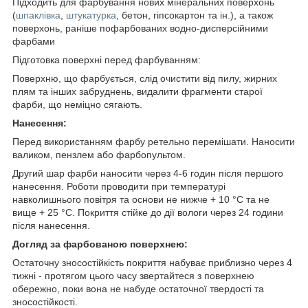
Підходить для фарбування нових мінеральних поверхонь
(
шпаклівка
,
штукатурка
, бетон, гіпсокартон та ін.), а також
поверхонь, раніше пофарбованих водно-дисперсійними
фарбами
Підготовка поверхні перед фарбуванням:
Поверхню, що фарбується, слід очистити від пилу, жирних
плям та інших забруднень, видалити фрагменти старої
фарби, що неміцно сягають.
Нанесення:
Перед використанням фарбу ретельно перемішати. Наносити
валиком, пензлем або фарбопультом.
Другий шар фарби наносити через 4-6 годин після першого
нанесення. Роботи проводити при температурі
навколишнього повітря та основи не нижче + 10 °C та не
вище + 25 °C. Покриття стійке до дії вологи через 24 години
після нанесення.
Догляд за фарбованою поверхнею:
Остаточну зносостійкість покриття набуває приблизно через 4
тижні - протягом цього часу звертайтеся з поверхнею
обережно, поки вона не набуде остаточної твердості та
зносостійкості.