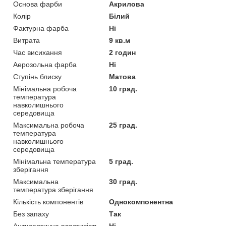
Основа фарби
Акрилова
Колір
Білий
Фактурна фарба
Ні
Витрата
9 кв.м
Час висихання
2 годин
Аерозольна фарба
Ні
Ступінь блиску
Матова
Мінімальна робоча
10 град.
температура
навколишнього
середовища
Максимальна робоча
25 град.
температура
навколишнього
середовища
Мінімальна температура
5 град.
зберігання
Максимальна
30 град.
температура зберігання
Кількість компонентів
Однокомпонентна
Без запаху
Так
Антисептична властивість
Ні