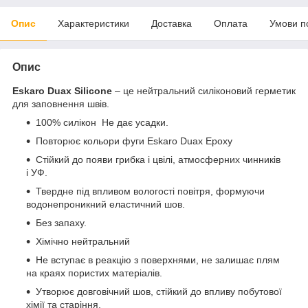
Опис
Характеристики
Доставка
Оплата
Умови п
Опис
Eskaro Duax Silicone
– це нейтральний силіконовий герметик
для заповнення швів.
100% силікон Не дає усадки.
Повторює кольори фуги Eskaro Duax Epoxy
Стійкий до появи грибка і цвілі, атмосферних чинників
і УФ.
Твердне під впливом вологості повітря, формуючи
водонепроникний еластичний шов.
Без запаху.
Хімічно нейтральний
Не вступає в реакцію з поверхнями, не залишає плям
на краях пористих матеріалів.
Утворює довговічний шов, стійкий до впливу побутової
хімії та старіння.