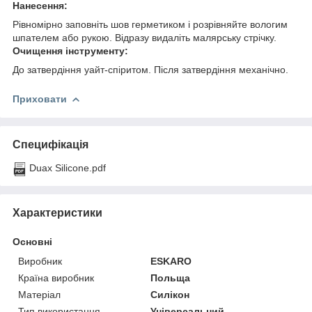
Нанесення:
Рівномірно заповніть шов герметиком і розрівняйте вологим
шпателем або рукою. Відразу видаліть малярську стрічку.
Очищення інструменту:
До затвердіння уайт-спіритом. Після затвердіння механічно.
Приховати
Специфікація
Duax Silicone.pdf
Характеристики
Основні
Виробник
ESKARO
Країна виробник
Польща
Матеріал
Силікон
Тип використання
Універсальний