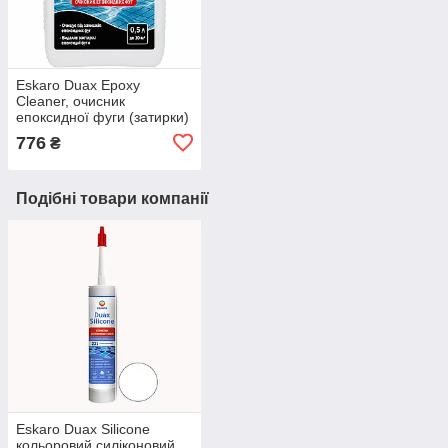
Eskaro Duax Epoxy
Cleaner, очисник
епоксидної фуги (затирки)
0,5л
776
₴
Подібні товари компанії
Eskaro Duax Silicone
кольоровий силіконовий