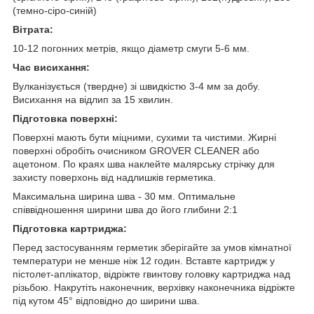
(темно-сіро-синій)
Вітрата:
10-12 погонних метрів, якщо діаметр смуги 5-6 мм.
Час висихання:
Вулканізується (твердне) зі швидкістю 3-4 мм за добу.
Висихання на відлип за 15 хвилин.
Підготовка поверхні:
Поверхні мають бути міцними, сухими та чистими. Жирні
поверхні обробіть очисником GROVER CLEANER або
ацетоном. По краях шва наклейте малярську стрічку для
захисту поверхонь від надлишків герметика.
Максимальна ширина шва - 30 мм. Оптимальне
співвідношення ширини шва до його глибини 2:1
Підготовка картриджа:
Перед застосуванням герметик зберігайте за умов кімнатної
температури не менше ніж 12 годин. Вставте картридж у
пістолет-аплікатор, відріжте гвинтову головку картриджа над
різьбою. Накрутіть наконечник, верхівку наконечника відріжте
під кутом 45° відповідно до ширини шва.