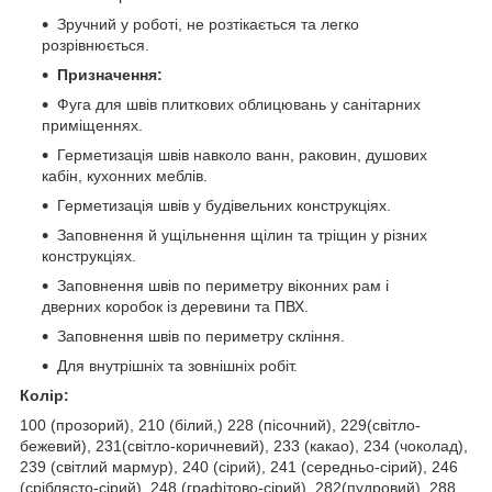
Зручний у роботі, не розтікається та легко
розрівнюється.
Призначення:
Фуга для швів плиткових облицювань у санітарних
приміщеннях.
Герметизація швів навколо ванн, раковин, душових
кабін, кухонних меблів.
Герметизація швів у будівельних конструкціях.
Заповнення й ущільнення щілин та тріщин у різних
конструкціях.
Заповнення швів по периметру віконних рам і
дверних коробок із деревини та ПВХ.
Заповнення швів по периметру cкління.
Для внутрішніх та зовнішніх робіт.
Колір:
100 (прозорий), 210 (білий,) 228 (пісочний), 229(свiтло-
бежевий), 231(свiтло-коричневий), 233 (какао), 234 (чоколад),
239 (свiтлий мармур), 240 (сірий), 241 (середньо-сiрий), 246
(сріблясто-сірий), 248 (графітово-сірий), 282(пудровий), 288