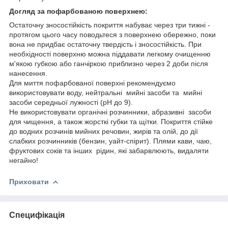
Догляд за пофарбованою поверхнею:
Остаточну зносостійкість покриття набуває через три тижні -
протягом цього часу поводьтеся з поверхнею обережно, поки
вона не придбає остаточну твердість і зносостійкість. При
необхідності поверхню можна піддавати легкому очищенню
м'якою губкою або ганчіркою приблизно через 2 доби після
нанесення.
Для миття пофарбованої поверхні рекомендуємо
використовувати воду, нейтральні мийні засоби та мийні
засоби середньої лужності (рН до 9).
Не використовувати органічні розчинники, абразивні засоби
для чищення, а також жорсткі губки та щітки. Покриття стійке
до водних розчинів мийних речовин, жирів та олій, до дії
слабких розчинників (бензин, уайт-спірит). Плями кави, чаю,
фруктових соків та інших рідин, які забарвлюють, видаляти
негайно!
Приховати
Специфікація