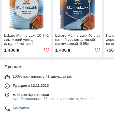
Eskaro Marine Lakk 10 TIX,
Eskaro Marine Lakk 40, лак
Пане
лак яхтний уретан-
яхтний уретан-алкідний
дере
алкідний матовий
напівматовий, 0,95л
на в
тиксотропний, 0,95л
напі
1 400
1 400
756
₴
₴
Про нас
100% позитивних з 71 відгука за рік
Працює з 12.11.2013
м. Івано-Франківськ
вул. Вовчинецька, 68, Івано-Франківськ, Україна
Контакти