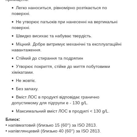
Легко наноситься, рівномірно розтікається по
поверхні.
Не утворює патьоків при нанесенні на вертикальні
поверхні.
Швидко висихає та набуває твердість.
Міцний. Добре витримує механічні та експлуатаційні
навантаження.
Стійкий до стирання та подряпин
Утворює покриття, стійке до миття побутовими
хімікатами.
Не жовтіє.
Без запаху.
Вміст ЛОС в продукті відповідає гранично
допустимому для підгрупи e - 130 g/L.
Максимальний вміст ЛОС в продукті < 130 g/L.
Блиск:
• напівматовий (близько 15 (60°) за ISO 2813.
• напівглянцевий (близько 40 (60°) за ISO 2813.