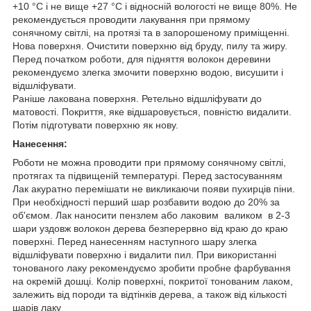
+10 °С і не вище +27 °С і відносній вологості не вище 80%. Не
рекомендується проводити лакування при прямому
сонячному світлі, на протязі та в запорошеному приміщенні.
Нова поверхня. Очистити поверхню від бруду, пилу та жиру.
Перед початком роботи, для підняття волокон деревини
рекомендуємо злегка змочити поверхню водою, висушити і
відшліфувати.
Раніше лакована поверхня. Ретельно відшліфувати до
матовості. Покриття, яке відшаровується, повністю видалити.
Потім підготувати поверхню як нову.
Нанесення:
Роботи не можна проводити при прямому сонячному світлі,
протягах та підвищеній температурі. Перед застосуванням
Лак акуратно перемішати не викликаючи появи пухирців піни.
При необхідності перший шар розбавити водою до 20% за
об'ємом. Лак наносити пензлем або лаковим валиком в 2-3
шари уздовж волокон дерева безперервно від краю до краю
поверхні. Перед нанесенням наступного шару злегка
відшліфувати поверхню і видалити пил. При використанні
тонованого лаку рекомендуємо зробити пробне фарбування
на окремій дошці. Колір поверхні, покритої тонованим лаком,
залежить від породи та відтінків дерева, а також від кількості
шарів лаку