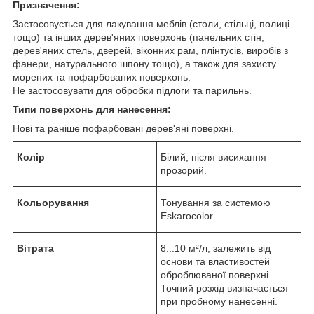
Призначення:
Застосовується для лакування меблів (столи, стільці, полиці
тощо) та інших дерев'яних поверхонь (панельних стін,
дерев'яних стель, дверей, віконних рам, плінтусів, виробів з
фанери, натурального шпону тощо), а також для захисту
морених та пофарбованих поверхонь.
Не застосовувати для обробки підлоги та парильнь.
Типи поверхонь для нанесення:
Нові та раніше пофарбовані дерев'яні поверхні.
Колір
Білий, після висихання
прозорий.
Кольорування
Тонування за системою
Eskarocolor.
Вітрата
8...10 м²/л, залежить від
основи та властивостей
оброблюваної поверхні.
Точний розхід визначається
при пробному нанесенні.