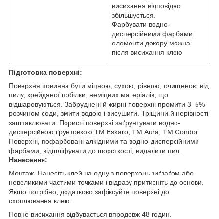
висихання відповідно
збільшується.
Фарбувати водно-
дисперсійними фарбами
елементи декору можна
після висихання клею
Підготовка поверхні:
Поверхня повинна бути міцною, сухою, рівною, очищеною від
пилу, крейдяної побілки, неміцних матеріалів, що
відшаровуються. Забруднені й жирні поверхні промити 3–5%
розчином соди, змити водою і висушити. Тріщини й нерівності
зашпаклювати. Пористі поверхні заґрунтувати водно-
дисперсійною ґрунтовкою ТМ Eskaro, ТМ Aura, TM Condor.
Поверхні, пофарбовані алкідними та водно-дисперсійними
фарбами, відшліфувати до шорсткості, видалити пил.
Нанесення:
Монтаж. Нанесіть клей на одну з поверхонь зиґзаґом або
невеликими частими точками і відразу притисніть до основи.
Якщо потрібно, додатково зафіксуйте поверхні до
схоплювання клею.
Повне висихання відбувається впродовж 48 годин.