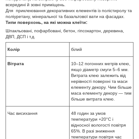
всередині й зовні приміщень.
Для приклеювання декоративних елементів із полістиролу та
поліуретану, мінеральної та базальтової вати на фасадах.
Типи поверхонь, на якi можна клеїти:
Шпакльовані, пофарбовані, бетон, гіпсокартон, деревина,
ДВП, ДСП і т.д.
Колір
білий
Вітрата
10–12 погонних метрів клею,
якщо діаметр смуги 5–6 мм.
Витрата клею залежить від
нерівності поверхні та маси
елементу декору. Чим більше
маса елементу декору — тим
більше витрата клею.
Час висихання
48 годин за умов
температури +20°С і
відносної вологості повітря
65%. В разі зниження
температури повітря час