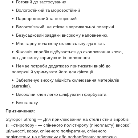
Готовий до застосування
Вологостійкий та морозостійкий
Паропроникний та негорючий
Високов'язкий, не стікає з вертикальної поверхні.
Безусадковий завдяки високому наповненню.
Має гарну початкову склеювальну здатність.
Фіксація виробів відбувається до схоплювання клею,
що дає змогу коригувати їх положення.
Немає потреби додатково притискати виріб до
поверхні й утримувати його для фіксації.
Забезпечує високу міцність склеювання матеріалів
(адгезію).
Висохлий клей легко шліфувати і фарбувати.
Без запаху.
Призначення:
Styropor Strong — Для приклеювання на стелі і стіни виробів
зі: «стиропору» — спіненого полістиролу (пінопласту) високої
щільності, корку, спіненого поліуретану, спіненого
поліуретану, на вбираючу або пофарбовану поверхню