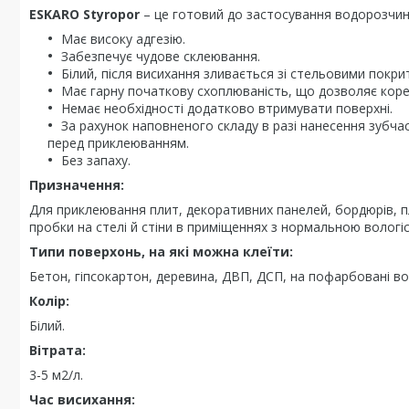
ESKARO Styropor
– це готовий до застосування водорозчинн
Має високу адгезію.
Забезпечує чудове склеювання.
Білий, після висихання зливається зі стельовими покри
Має гарну початкову схоплюваність, що дозволяє кор
Немає необхідності додатково втримувати поверхні.
За рахунок наповненого складу в разі нанесення зубч
перед приклеюванням.
Без запаху.
Призначення:
Для приклеювання плит, декоративних панелей, бордюрів, плі
пробки на стелі й стіни в приміщеннях з нормальною вологі
Типи поверхонь, на якi можна клеїти:
Бетон, гіпсокартон, деревина, ДВП, ДСП, на пофарбовані в
Колір:
Білий.
Вітрата:
3-5 м2/л.
Час висихання: