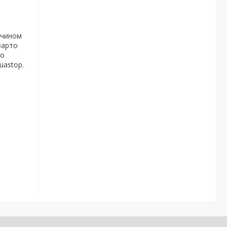
зчином
варто
то
uastop.