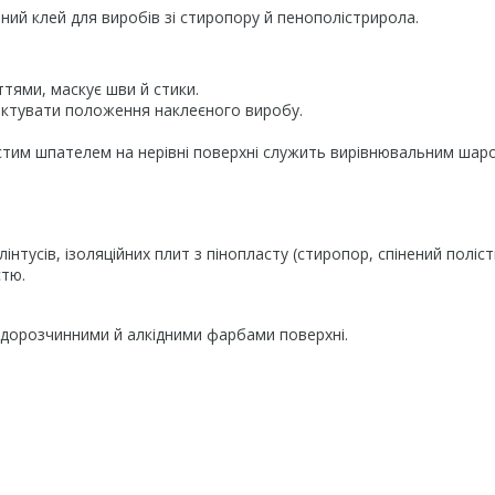
ий клей для виробів зі стиропору й пенополістрирола.
ттями, маскує шви й стики.
ектувати положення наклеєного виробу.
астим шпателем на нерівні поверхні служить вирівнювальним шар
нтусів, ізоляційних плит з пінопласту (стиропор, спінений поліст
стю.
одорозчинними й алкідними фарбами поверхні.