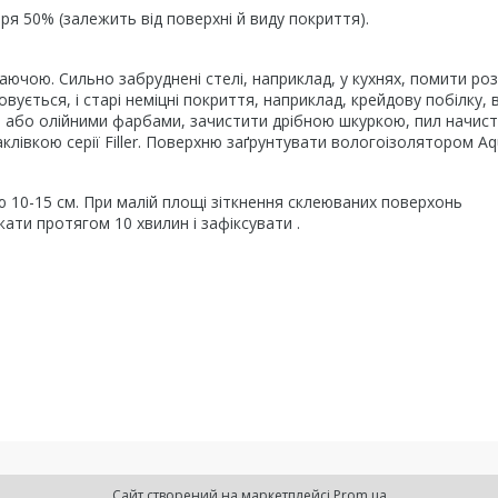
тря 50% (залежить від поверхні й виду покриття).
ючою. Сильно забруднені стелі, наприклад, у кухнях, помити ро
ується, і старі неміцні покриття, наприклад, крейдову побілку, 
и або олійними фарбами, зачистити дрібною шкуркою, пил начис
клівкою серії Filler. Поверхню заґрунтувати вологоізолятором Aq
 10-15 см. При малій площі зіткнення склеюваних поверхонь
ти протягом 10 хвилин і зафіксувати .
Сайт створений на маркетплейсі
Prom.ua