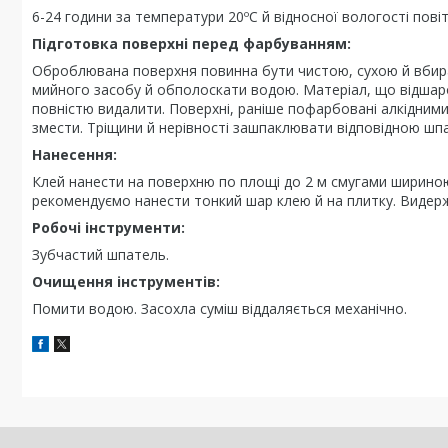
6-24 години за температури 20ºС й відносної вологості пові
Підготовка поверхні перед фарбуванням:
Оброблювана поверхня повинна бути чистою, сухою й вбира
мийного засобу й обполоскати водою. Матеріал, що відшаров
повністю видалити. Поверхні, раніше пофарбовані алкідним
змести. Тріщини й нерівності зашпаклювати відповідною шпа
Нанесення:
Клей нанести на поверхню по площі до 2 м смугами шириною
рекомендуємо нанести тонкий шар клею й на плитку. Видержа
Робочі інструменти:
Зубчастий шпатель.
Очищення інструментів:
Помити водою. Засохла суміш віддаляється механічно.