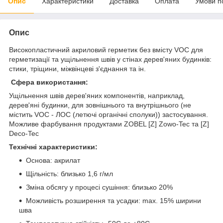
Опис
Характеристики
Доставка
Оплата
Умови п
Опис
Високопластичний акриловий герметик без вмісту VOC для
герметизації та ущільнення швів у стінах дерев'яних будинків:
стики, тріщини, міжвінцеві з'єднання та ін.
Сфера використання:
Ущільнення швів дерев'яних компонентів, наприклад,
дерев'яні будинки, для зовнішнього та внутрішнього (не
містить VOC - ЛОС (летючі органічні сполуки)) застосування.
Можливе фарбування продуктами ZOBEL [Z] Zowo-Tec та [Z]
Deco-Tec
Технічні характеристики:
Основа: акрилат
Щільність: близько 1,6 г/мл
Зміна обсягу у процесі сушіння: близько 20%
Можливість розширення та усадки: max. 15% ширини
шва