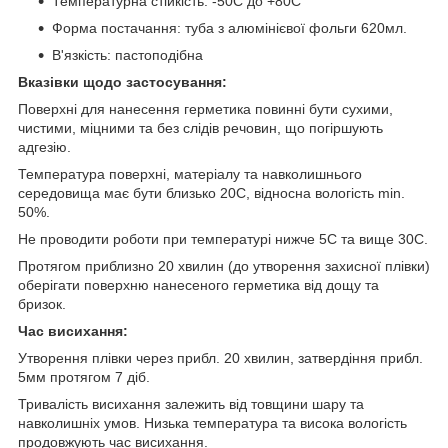
Температурна стійкість: -50С до +80С
Форма постачання: туба з алюмінієвої фольги 620мл.
В'язкість: пастоподібна
Вказівки щодо застосування:
Поверхні для нанесення герметика повинні бути сухими,
чистими, міцними та без слідів речовин, що погіршують
адгезію.
Температура поверхні, матеріалу та навколишнього
середовища має бути близько 20С, відносна вологість min.
50%.
Не проводити роботи при температурі нижче 5С та вище 30С.
Протягом приблизно 20 хвилин (до утворення захисної плівки)
оберігати поверхню нанесеного герметика від дощу та
бризок.
Час висихання:
Утворення плівки через прибл. 20 хвилин, затвердіння прибл.
5мм протягом 7 діб.
Тривалість висихання залежить від товщини шару та
навколишніх умов. Низька температура та висока вологість
продовжують час висихання.