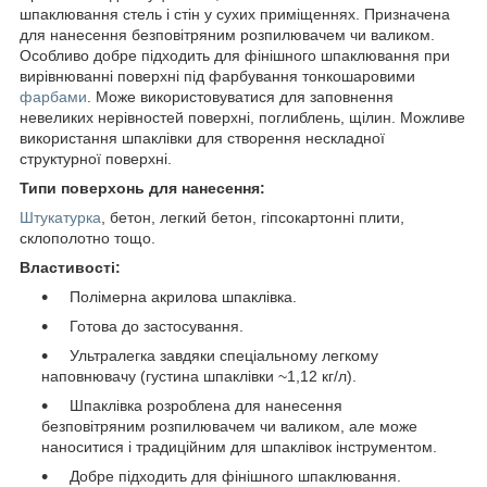
шпаклювання стель і стін у сухих приміщеннях. Призначена
для нанесення безповітряним розпилювачем чи валиком.
Особливо добре підходить для фінішного шпаклювання при
вирівнюванні поверхні під фарбування тонкошаровими
фарбами
. Може використовуватися для заповнення
невеликих нерівностей поверхні, поглиблень, щілин. Можливе
використання шпаклівки для створення нескладної
структурної поверхні.
Типи поверхонь для нанесення:
Штукатурка
, бетон, легкий бетон, гіпсокартонні плити,
склополотно тощо.
Властивості:
Полімерна акрилова шпаклівка.
Готова до застосування.
Ультралегка завдяки спеціальному легкому
наповнювачу (густина шпаклівки ~1,12 кг/л).
Шпаклівка розроблена для нанесення
безповітряним розпилювачем чи валиком, але може
наноситися і традиційним для шпаклівок інструментом.
Добре підходить для фінішного шпаклювання.