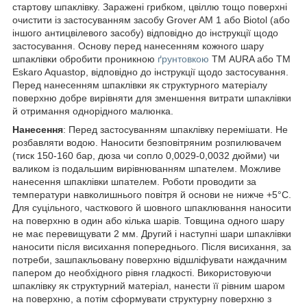
стартову шпаклівку. Заражені грибком, цвіллю тощо поверхні
очистити із застосуванням засобу Grover AM 1 або Biotol (або
іншого антицвілевого засобу) відповідно до інструкції щодо
застосування. Основу перед нанесенням кожного шару
шпаклівки обробити проникною
ґрунтовкою
ТМ AURA або ТМ
Eskaro Aquastop, відповідно до інструкції щодо застосування.
Перед нанесенням шпаклівки як структурного матеріалу
поверхню добре вирівняти для зменшення витрати шпаклівки
й отримання однорідного малюнка.
Нанесення
: Перед застосуванням шпаклівку перемішати. Не
розбавляти водою. Наносити безповітряним розпилювачем
(тиск 150-160 бар, дюза чи сопло 0,0029-0,0032 дюйми) чи
валиком із подальшим вирівнюванням шпателем. Можливе
нанесення шпаклівки шпателем. Роботи проводити за
температури навколишнього повітря й основи не нижче +5°С.
Для суцільного, часткового й шовного шпаклювання наносити
на поверхню в один або кілька шарів. Товщина одного шару
не має перевищувати 2 мм. Другий і наступні шари шпаклівки
наносити після висихання попереднього. Після висихання, за
потреби, зашпакльовану поверхню відшліфувати наждачним
папером до необхідного рівня гладкості. Використовуючи
шпаклівку як структурний матеріал, нанести її рівним шаром
на поверхню, а потім сформувати структурну поверхню з