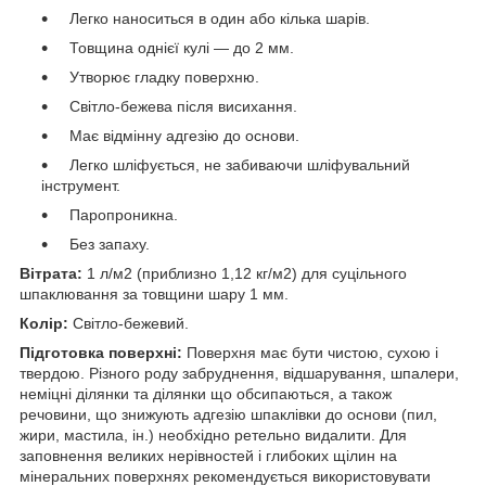
Легко наноситься в один або кілька шарів.
Товщина однієї кулі — до 2 мм.
Утворює гладку поверхню.
Світло-бежева після висихання.
Має відмінну адгезію до основи.
Легко шліфується, не забиваючи шліфувальний
інструмент.
Паропроникна.
Без запаху.
Вітрата:
1 л/м2 (приблизно 1,12 кг/м2) для суцільного
шпаклювання за товщини шару 1 мм.
Колір:
Світло-бежевий.
Підготовка поверхні:
Поверхня має бути чистою, сухою і
твердою. Різного роду забруднення, відшарування, шпалери,
неміцні ділянки та ділянки що обсипаються, а також
речовини, що знижують адгезію шпаклівки до основи (пил,
жири, мастила, ін.) необхідно ретельно видалити. Для
заповнення великих нерівностей і глибоких щілин на
мінеральних поверхнях рекомендується використовувати