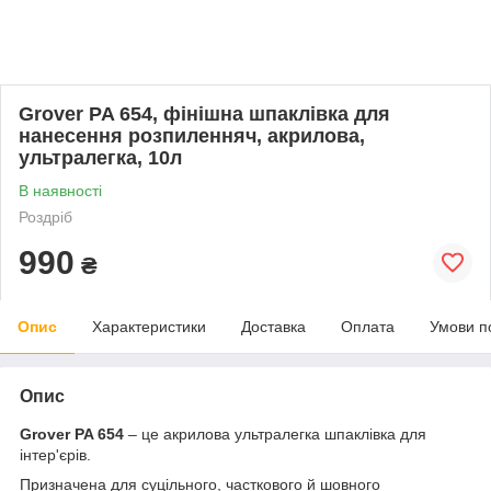
Grover PA 654, фінішна шпаклівка для
нанесення розпиленняч, акрилова,
ультралегка, 10л
В наявності
Роздріб
990
₴
Опис
Характеристики
Доставка
Оплата
Умови п
Опис
Grover PA 654
– це акрилова ультралегка шпаклівка для
інтер'єрів.
Призначена для суцільного, часткового й шовного