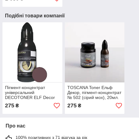
Подібні товари компанії
Пігмент-концентрат
TOSCANA Toner Ельф
універсальний
Декор, пігмент-концентрат
DECOTONER ELF Decor
№ 502 (сірий мох), 20мл.
сіро-коричневий (123),
275
275
₴
₴
20мл
Про нас
100% позитивних з 71 відгука за рік