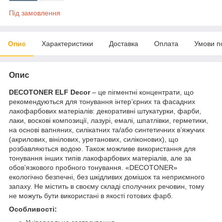
Під замовлення
Опис
Характеристики
Доставка
Оплата
Умови п
Опис
DECOTONER
ELF Decor
– це пігментні концентрати, що
рекомендуються для тонування інтер’єрних та фасадних
лакофарбових матеріалів: декоративні штукатурки, фарби,
лаки, воскові композиції, лазурі, емалі, шпатлівки, герметики,
на основі вапняних, силікатних та/або синтетичних в’яжучих
(акрилових, вінілових, уретанових, силіконових), що
розбавляються водою. Також можливе використання для
тонування інших типів лакофарбових матеріалів, але за
обов’язкового пробного тонування. «DECOTONER»
екологічно безпечні, без шкідливих домішок та неприємного
запаху. Не містить в своєму складі сполучних речовин, тому
не можуть бути використані в якості готових фарб.
Особливості: