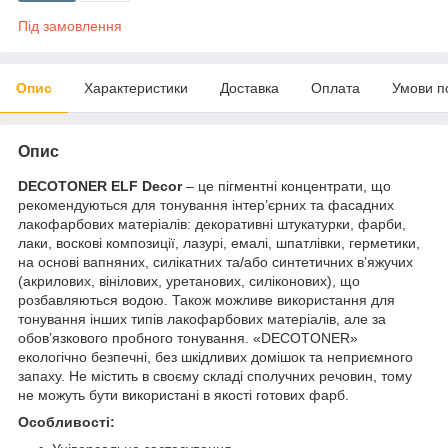
Під замовлення
Опис
Характеристики
Доставка
Оплата
Умови п
Опис
DECOTONER
ELF Decor
– це пігментні концентрати, що
рекомендуються для тонування інтер’єрних та фасадних
лакофарбових матеріалів: декоративні штукатурки, фарби,
лаки, воскові композиції, лазурі, емалі, шпатлівки, герметики,
на основі вапняних, силікатних та/або синтетичних в’яжучих
(акрилових, вінілових, уретанових, силіконових), що
розбавляються водою. Також можливе використання для
тонування інших типів лакофарбових матеріалів, але за
обов’язкового пробного тонування. «DECOTONER»
екологічно безпечні, без шкідливих домішок та неприємного
запаху. Не містить в своєму складі сполучних речовин, тому
не можуть бути використані в якості готових фарб.
Особливості: