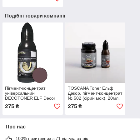
Подібні товари компанії
Пігмент-концентрат
TOSCANA Toner Ельф
універсальний
Декор, пігмент-концентрат
DECOTONER ELF Decor
№ 502 (сірий мох), 20мл.
сіро-коричневий (123),
275
275
₴
₴
20мл
Про нас
100% позитивних з 71 відгука за рік