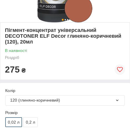
Пігмент-концентрат універсальний
DECOTONER ELF Decor глиняно-коричневий
(120), 20мл
В наявності
Роздріб
275
₴
Колір
120 (глиняно-коричневий)
Розмір
0,02 л
0,2 л