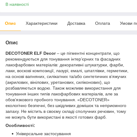
В наявності
Опис
Характеристики
Доставка
Оплата
Умови п
Опис
DECOTONER
ELF Decor
– це пігментні концентрати, що
рекомендуються для тонування інтер’єрних та фасадних
лакофарбових матеріалів: декоративні штукатурки, фарби,
лаки, воскові композиції, лазурі, емалі, шпатлівки, герметики,
на основі вапняних, силікатних та/або синтетичних в’яжучих
(акрилових, вінілових, уретанових, силіконових), що
розбавляються водою. Також можливе використання для
тонування інших типів лакофарбових матеріалів, але за
обов’язкового пробного тонування. «DECOTONER»
екологічно безпечні, без шкідливих домішок та неприємного
запаху. Не містить в своєму складі сполучних речовин, тому
не можуть бути використані в якості готових фарб.
Особливості:
Універсальне застосування