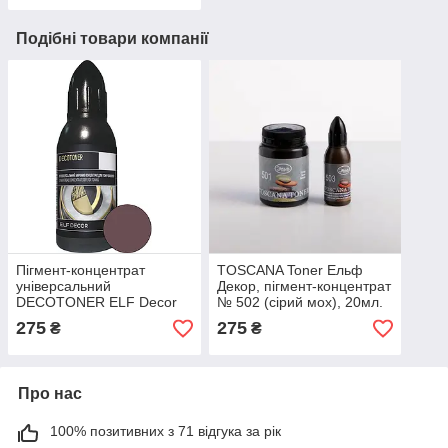
Подібні товари компанії
Пігмент-концентрат
TOSCANA Toner Ельф
універсальний
Декор, пігмент-концентрат
DECOTONER ELF Decor
№ 502 (сірий мох), 20мл.
сіро-коричневий (123),
275
275
₴
₴
20мл
Про нас
100% позитивних з 71 відгука за рік