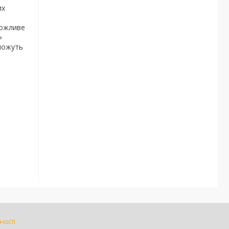
их
,
можливе
»
 можуть
ності