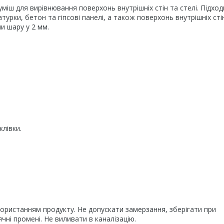
міш для вирівнювання поверхонь внутрішніх стін та стелі. Підход
урки, бетон та гіпсові панелі, а також поверхонь внутрішніх сті
 шару у 2 мм.
клівки.
ористанням продукту. Не допускати замерзання, зберігати при
ячні промені. Не виливати в каналізацію.