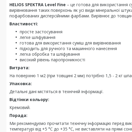
HELIOS
SPEKTRA
Level Fine
– це готова для використання су
вирівнювання таких поверхонь як усі види мінеральної штукат
пофарбованих дисперсійними фарбами. Вирівнює до товщини
Властивості:
просте застосування
легке шліфування
готова для використання суміш для вирівнювання
підходить для ручного та машинного нанесення
легка обробка та шліфування
високий рівень паропроникності
Витрата:
На поверхню 1 м2 (при товщині 2 мм) потрібно 1,5 - 2 кг шпа
Упаковка:
Детальні дані містяться в технічній інформації.
Відтінки кольору:
Кремовий.
Порада:
Ми рекомендуємо прочитати технічну інформацію перед вик
температурі від +5 °C до +35 °C, не виставляти на прямі сон