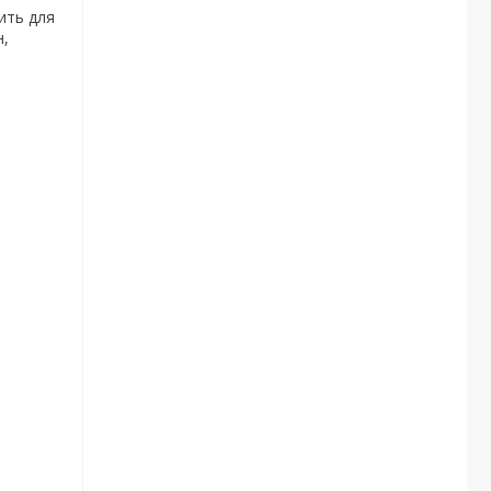
ить для
н,