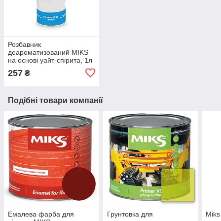
Розбавник
деароматизований MIKS
на основі уайт-спірита, 1л
257
₴
Подібні товари компанії
Емалева фарба для
Грунтовка для
Miks