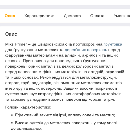
Опис
Характеристики
Доставка
Оплата
Умови п
Опис
Miks Primer – це швидковисихаюча протикорозійна
ґрунтовка
для ґрунтування металевих та
дерев’яних поверхонь
перед
фарбуванням матеріалами на алкідній, акриловій та інших
основах. Призначена для попереднього ґрунтування
поверхонь чорних металів та деяких кольорових металів
перед нанесенням фінішних матеріалів на алкідній, акриловій
та інших основах. Рекомендується для металоконструкцій,
огорож, труб, радіаторів, різноманітних металевих елементів
інтер`єру та інших поверхонь. Завдяки високій покривності
суттєво зменшує витрату фінішних лакофарбових матеріалів
та забезпечує надійний захист поверхні від корозії та іржі.
Головні характеристики:
Ефективний захист від іржі, впливу солей та мастил;
Висока адгезія до металевих поверхонь, у тому числі
до оцинкованих;