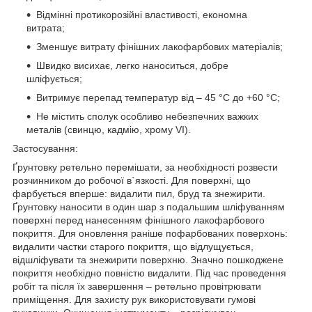
Відмінні протикорозійні властивості, економна
витрата;
Зменшує витрату фінішних лакофарбових матеріалів;
Швидко висихає, легко наноситься, добре
шліфується;
Витримує перепад температур від – 45 °С до +60 °С;
Не містить сполук особливо небезпечних важких
металів (свинцю, кадмію, хрому VІ).
Застосування:
Ґрунтовку ретельно перемішати, за необхідності розвести
розчинником до робочої в`язкості. Для поверхні, що
фарбується вперше: видалити пил, бруд та знежирити.
Ґрунтовку наносити в один шар з подальшим шліфуванням
поверхні перед нанесенням фінішного лакофарбового
покриття. Для оновлення раніше пофарбованих поверхонь:
видалити частки старого покриття, що відлущується,
відшліфувати та знежирити поверхню. Значно пошкоджене
покриття необхідно повністю видалити. Під час проведення
робіт та після їх завершення – ретельно провітрювати
приміщення. Для захисту рук використовувати гумові