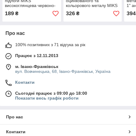
підлоги MIKS
оцинкованого та
мета
високоглянцева червоно-
кольорового металу MIKS
1" а
коричнева 0,9кг
Primer VL фосфатувальна
189
326
394
₴
₴
жовто-зелена 0,8кг
Про нас
100% позитивних з 71 відгука за рік
Працює з 12.11.2013
м. Івано-Франківськ
вул. Вовчинецька, 68, Івано-Франківськ, Україна
Контакти
Сьогодні працює з 09:00 до 18:00
Показати весь графік роботи
Про нас
Контакти