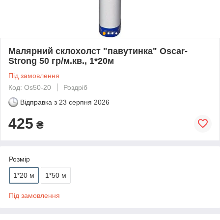
Малярний склохолст "павутинка" Oscar-
Strong 50 гр/м.кв., 1*20м
Під замовлення
Код: Os50-20
Роздріб
Відправка з
23 серпня 2026
425
₴
Розмір
1*20 м
1*50 м
Під замовлення