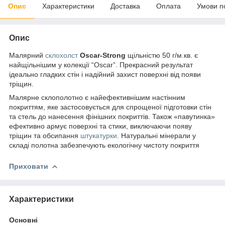
Опис
Характеристики
Доставка
Оплата
Умови п
Опис
Малярний
склохолст
Oscar
-
Strong
щільністю 50 г/м.кв. є
найщільнішим у колекції “Oscar”. Прекрасний результат
ідеально гладких стін і надійний захист поверхні від появи
тріщин.
Малярне склополотно є найефективнішим настінним
покриттям, яке застосовується для спрощеної підготовки стін
та стель до нанесення фінішних покриттів. Також «павутинка»
ефективно армує поверхні та стики, виключаючи появу
тріщин та обсипання
штукатурки
. Натуральні мінерали у
складі полотна забезпечують екологічну чистоту покриття
Приховати
Характеристики
Основні