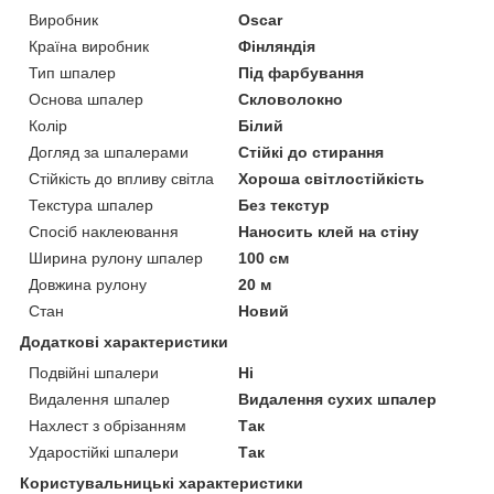
Виробник
Oscar
Країна виробник
Фінляндія
Тип шпалер
Під фарбування
Основа шпалер
Скловолокно
Колір
Білий
Догляд за шпалерами
Стійкі до стирання
Стійкість до впливу світла
Хороша світлостійкість
Текстура шпалер
Без текстур
Спосіб наклеювання
Наносить клей на стіну
Ширина рулону шпалер
100 см
Довжина рулону
20 м
Стан
Новий
Додаткові характеристики
Подвійні шпалери
Ні
Видалення шпалер
Видалення сухих шпалер
Нахлест з обрізанням
Так
Ударостійкі шпалери
Так
Користувальницькі характеристики