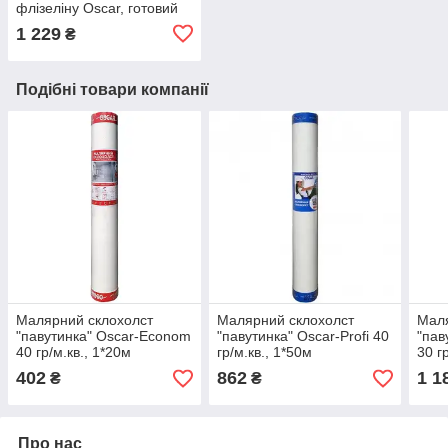
флізеліну Oscar, готовий
до використання, 10кг
1 229
₴
Подібні товари компанії
Малярний склохолст
Малярний склохолст
Маля
"павутинка" Oscar-Econom
"павутинка" Oscar-Profi 40
"пав
40 гр/м.кв., 1*20м
гр/м.кв., 1*50м
30 г
402
862
1 1
₴
₴
Про нас