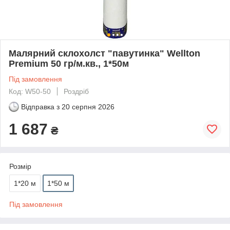
Малярний склохолст "павутинка" Wellton
Premium 50 гр/м.кв., 1*50м
Під замовлення
Код: W50-50
Роздріб
Відправка з
20 серпня 2026
1 687
₴
Розмір
1*20 м
1*50 м
Під замовлення