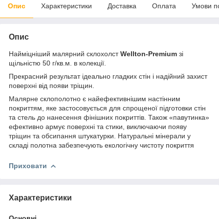
Опис
Характеристики
Доставка
Оплата
Умови п
Опис
Найміцніший малярний склохолст
Wellton-Premium
зі
щільністю 50 г/кв.м. в колекції.
Прекрасний результат ідеально гладких стін і надійний захист
поверхні від появи тріщин.
Малярне склополотно є найефективнішим настінним
покриттям, яке застосовується для спрощеної підготовки стін
та стель до нанесення фінішних покриттів. Також «павутинка»
ефективно армує поверхні та стики, виключаючи появу
тріщин та обсипання штукатурки. Натуральні мінерали у
складі полотна забезпечують екологічну чистоту покриття
Приховати
Характеристики
Основні