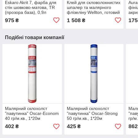
Eskaro Akrit 7, фарба для
Клей для скловолокнистих
Aura
стін шовково-матова, TR
шпалер та малярного
фіні
(прозора база), 0,9л
флізеліну Wellton, готовий
акри
до використання, 10кг
975
1 508
175
₴
₴
Подібні товари компанії
Малярний склохолст
Малярний склохолст
Маля
"павутинка" Oscar-Econom
"павутинка" Oscar-Strong
"пав
40 гр/м.кв., 1*20м
50 гр/м.кв., 1*20м
гр/м
402
425
862
₴
₴