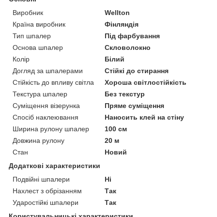
Виробник
Wellton
Країна виробник
Фінляндія
Тип шпалер
Під фарбування
Основа шпалер
Скловолокно
Колір
Білий
Догляд за шпалерами
Стійкі до стирання
Стійкість до впливу світла
Хороша світлостійкість
Текстура шпалер
Без текстур
Суміщення візерунка
Пряме суміщення
Спосіб наклеювання
Наносить клей на стіну
Ширина рулону шпалер
100 см
Довжина рулону
20 м
Стан
Новий
Додаткові характеристики
Подвійні шпалери
Ні
Нахлест з обрізанням
Так
Ударостійкі шпалери
Так
Користувальницькі характеристики