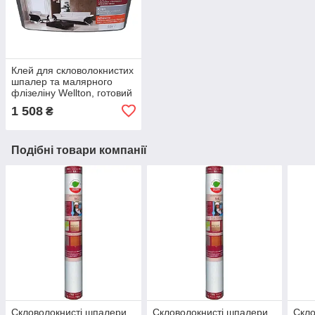
Клей для скловолокнистих
шпалер та малярного
флізеліну Wellton, готовий
до використання, 10кг
1 508
₴
Подібні товари компанії
Скловолокнисті шпалери
Скловолокнисті шпалери
Скло