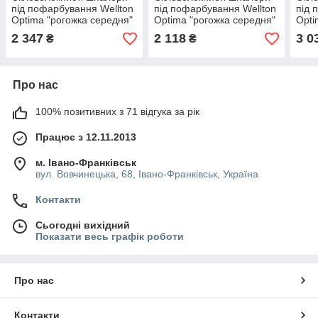
під пофарбування Wellton
під пофарбування Wellton
під 
Optima "рогожка середня"
Optima "рогожка середня"
Opti
WO1130, 1*25м
WO1110, 1*25м
WO1
2 347
2 118
3 0
₴
₴
Про нас
100% позитивних з 71 відгука за рік
Працює з 12.11.2013
м. Івано-Франківськ
вул. Вовчинецька, 68, Івано-Франківськ, Україна
Контакти
Сьогодні вихідний
Показати весь графік роботи
Про нас
Контакти