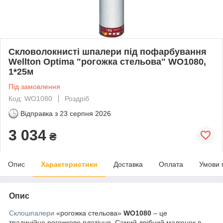
Скловолокнисті шпалери під пофарбування
Wellton Optima "рогожка стельова" WO1080,
1*25м
Під замовлення
Код: WO1080
Роздріб
Відправка з
23 серпня 2026
3 034
₴
Опис
Характеристики
Доставка
Оплата
Умови 
Опис
Склошпалери
«рогожка cтельова»
WO
1
08
0
– це
традиційне рогожкове плетіння. Самий дрібний малюнок в