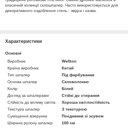
класичній колекції склошпалер. Часто використовується для
декоративного оздоблення стель - звідси і назва.
Характеристики
Основні
Виробник
Wellton
Країна виробник
Китай
Тип шпалер
Під фарбування
Основа шпалер
Скловолокно
Колір
Білий
Догляд за шпалерами
Стійкі до стирання
Стійкість до впливу світла
Хороша світлостійкість
Текстура шпалер
З текстурою
Суміщення візерунка
Поєднання зі зсувом
Ширина рулону шпалер
100 см