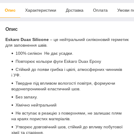
Опис
Характеристики
Доставка
Оплата
Умови п
Опис
Eskaro Duax Silicone
– це нейтральний силіконовий герметик
для заповнення швів.
100% силікон Не дає усадки.
Повторює кольори фуги Eskaro Duax Epoxy
Стійкий до появи грибка і цвілі, атмосферних чинників
і УФ.
Твердне під впливом вологості повітря, формуючи
водонепроникний еластичний шов.
Без запаху.
Хімічно нейтральний
Не вступає в реакцію з поверхнями, не залишає плям
на краях пористих матеріалів.
Утворює довговічний шов, стійкий до впливу побутової
хімії та старіння.