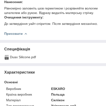
Нанесення:
Рівномірно заповніть шов герметиком і розрівняйте вологим
шпателем або рукою. Відразу видаліть малярську стрічку.
Очищення інструменту:
До затвердіння уайт-спіритом. Після затвердіння механічно.
Приховати
Специфікація
Duax Silicone.pdf
Характеристики
Основні
Виробник
ESKARO
Країна виробник
Польща
Матеріал
Силікон
Тип використання
Універсальний