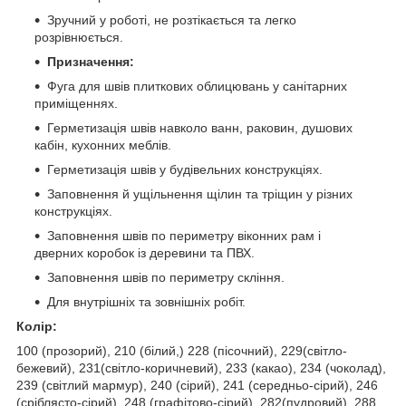
Зручний у роботі, не розтікається та легко
розрівнюється.
Призначення:
Фуга для швів плиткових облицювань у санітарних
приміщеннях.
Герметизація швів навколо ванн, раковин, душових
кабін, кухонних меблів.
Герметизація швів у будівельних конструкціях.
Заповнення й ущільнення щілин та тріщин у різних
конструкціях.
Заповнення швів по периметру віконних рам і
дверних коробок із деревини та ПВХ.
Заповнення швів по периметру cкління.
Для внутрішніх та зовнішніх робіт.
Колір:
100 (прозорий), 210 (білий,) 228 (пісочний), 229(свiтло-
бежевий), 231(свiтло-коричневий), 233 (какао), 234 (чоколад),
239 (свiтлий мармур), 240 (сірий), 241 (середньо-сiрий), 246
(сріблясто-сірий), 248 (графітово-сірий), 282(пудровий), 288