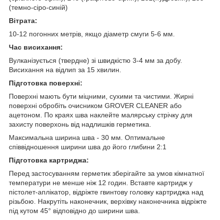
(темно-сіро-синій)
Вітрата:
10-12 погонних метрів, якщо діаметр смуги 5-6 мм.
Час висихання:
Вулканізується (твердне) зі швидкістю 3-4 мм за добу.
Висихання на відлип за 15 хвилин.
Підготовка поверхні:
Поверхні мають бути міцними, сухими та чистими. Жирні
поверхні обробіть очисником GROVER CLEANER або
ацетоном. По краях шва наклейте малярську стрічку для
захисту поверхонь від надлишків герметика.
Максимальна ширина шва - 30 мм. Оптимальне
співвідношення ширини шва до його глибини 2:1
Підготовка картриджа:
Перед застосуванням герметик зберігайте за умов кімнатної
температури не менше ніж 12 годин. Вставте картридж у
пістолет-аплікатор, відріжте гвинтову головку картриджа над
різьбою. Накрутіть наконечник, верхівку наконечника відріжте
під кутом 45° відповідно до ширини шва.