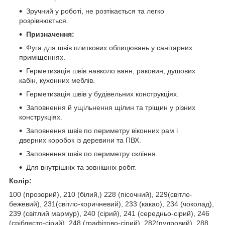
Зручний у роботі, не розтікається та легко
розрівнюється.
Призначення:
Фуга для швів плиткових облицювань у санітарних
приміщеннях.
Герметизація швів навколо ванн, раковин, душових
кабін, кухонних меблів.
Герметизація швів у будівельних конструкціях.
Заповнення й ущільнення щілин та тріщин у різних
конструкціях.
Заповнення швів по периметру віконних рам і
дверних коробок із деревини та ПВХ.
Заповнення швів по периметру cкління.
Для внутрішніх та зовнішніх робіт.
Колір:
100 (прозорий), 210 (білий,) 228 (пісочний), 229(свiтло-
бежевий), 231(свiтло-коричневий), 233 (какао), 234 (чоколад),
239 (свiтлий мармур), 240 (сірий), 241 (середньо-сiрий), 246
(сріблясто-сірий), 248 (графітово-сірий), 282(пудровий), 288