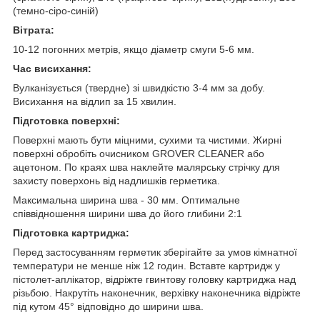
(темно-сіро-синій)
Вітрата:
10-12 погонних метрів, якщо діаметр смуги 5-6 мм.
Час висихання:
Вулканізується (твердне) зі швидкістю 3-4 мм за добу.
Висихання на відлип за 15 хвилин.
Підготовка поверхні:
Поверхні мають бути міцними, сухими та чистими. Жирні
поверхні обробіть очисником GROVER CLEANER або
ацетоном. По краях шва наклейте малярську стрічку для
захисту поверхонь від надлишків герметика.
Максимальна ширина шва - 30 мм. Оптимальне
співвідношення ширини шва до його глибини 2:1
Підготовка картриджа:
Перед застосуванням герметик зберігайте за умов кімнатної
температури не менше ніж 12 годин. Вставте картридж у
пістолет-аплікатор, відріжте гвинтову головку картриджа над
різьбою. Накрутіть наконечник, верхівку наконечника відріжте
під кутом 45° відповідно до ширини шва.