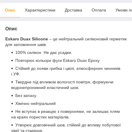
Опис
Характеристики
Доставка
Оплата
Умови п
Опис
Eskaro Duax Silicone
– це нейтральний силіконовий герметик
для заповнення швів.
100% силікон Не дає усадки.
Повторює кольори фуги Eskaro Duax Epoxy
Стійкий до появи грибка і цвілі, атмосферних чинників
і УФ.
Твердне під впливом вологості повітря, формуючи
водонепроникний еластичний шов.
Без запаху.
Хімічно нейтральний
Не вступає в реакцію з поверхнями, не залишає плям
на краях пористих матеріалів.
Утворює довговічний шов, стійкий до впливу побутової
хімії та старіння.