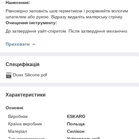
Нанесення:
Рівномірно заповніть шов герметиком і розрівняйте вологим
шпателем або рукою. Відразу видаліть малярську стрічку.
Очищення інструменту:
До затвердіння уайт-спіритом. Після затвердіння механічно.
Приховати
Специфікація
Duax Silicone.pdf
Характеристики
Основні
Виробник
ESKARO
Країна виробник
Польща
Матеріал
Силікон
Тип використання
Універсальний