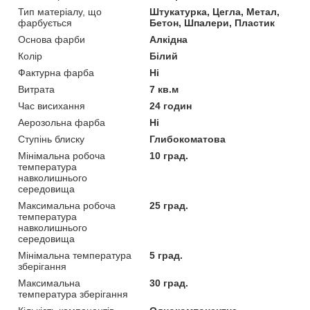
Тип матеріалу, що
Штукатурка, Цегла, Метал,
фарбується
Бетон, Шпалери, Пластик
Основа фарби
Алкідна
Колір
Білий
Фактурна фарба
Ні
Витрата
7 кв.м
Час висихання
24 годин
Аерозольна фарба
Ні
Ступінь блиску
Глибокоматова
Мінімальна робоча
10 град.
температура
навколишнього
середовища
Максимальна робоча
25 град.
температура
навколишнього
середовища
Мінімальна температура
5 град.
зберігання
Максимальна
30 град.
температура зберігання