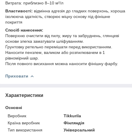
Витрата: приблизно 8–10 м²/л
Властивості:
відмінна адгезія до гладких поверхонь, хороша
ізолююча здатність, створює міцну основу під фінішне
покриття
Спосіб нанесення:
Поверхню очистити від пилу, жиру та забруднень, глянцеві
основи злегка заматувати шліфуванням.
Ґрунтовку ретельно перемішати перед використанням.
Наносити пензлем, валиком або розпилювачем в 1
рівномірний шар.
Після повного висихання можна наносити фінішну фарбу.
Приховати
Характеристики
Основні
Виробник
Tikkurila
Країна виробник
Фінляндія
Тип використання
Універсальний