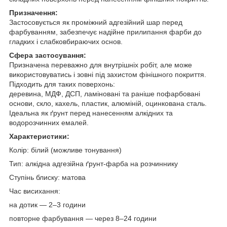
Призначення:
Застосовується як проміжний адгезійний шар перед
фарбуванням, забезпечує надійне прилипання фарби до
гладких і слабковбираючих основ.
Сфера застосування:
Призначена переважно для внутрішніх робіт, але може
використовуватись і зовні під захистом фінішного покриття.
Підходить для таких поверхонь:
деревина, МДФ, ДСП, ламіновані та раніше пофарбовані
основи, скло, кахель, пластик, алюміній, оцинкована сталь.
Ідеальна як ґрунт перед нанесенням алкідних та
водорозчинних емалей.
Характеристики:
Колір: білий (можливе тонування)
Тип: алкідна адгезійна ґрунт-фарба на розчиннику
Ступінь блиску: матова
Час висихання:
на дотик — 2–3 години
повторне фарбування — через 8–24 години