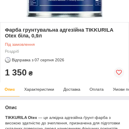
Фарба грунтувальна адгезійна TIKKURILA
Otex біла, 0,9л
Під замовлення
Роздріб
Відправка з
07 серпня 2026
1 350
₴
Опис
Характеристики
Доставка
Оплата
Умови п
Опис
T
IKKURILA
Otex
— це алкідна адгезійна ґрунт-фарба з
високою здатністю до зчеплення, призначена для підготовки
складних поверхонь перед нанесенням фінішних покриттів.