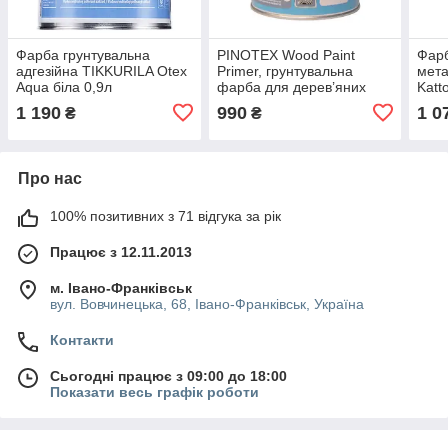
Фарба грунтувальна
PINOTEX Wood Paint
Фарб
адгезійна TIKKURILA Otex
Primer, грунтувальна
мета
Aqua біла 0,9л
фарба для дерев’яних
Katt
фасадів, біла матова, 1л
0,9л
1 190
990
1 0
₴
₴
Про нас
100% позитивних з 71 відгука за рік
Працює з 12.11.2013
м. Івано-Франківськ
вул. Вовчинецька, 68, Івано-Франківськ, Україна
Контакти
Сьогодні працює з 09:00 до 18:00
Показати весь графік роботи