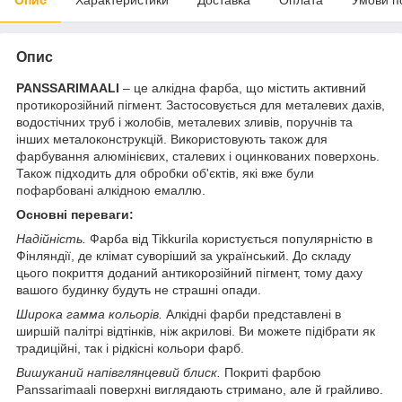
Опис
PANSSARIMAALI
– це алкідна фарба, що містить активний
протикорозійний пігмент. Застосовується для металевих дахів,
водостічних труб і жолобів, металевих зливів, поручнів та
інших металоконструкцій. Використовують також для
фарбування алюмінієвих, сталевих і оцинкованих поверхонь.
Також підходить для обробки об'єктів, які вже були
пофарбовані алкідною емаллю.
Основні переваги:
Надійність.
Фарба від Tikkurila користується популярністю в
Фінляндії, де клімат суворіший за український. До складу
цього покриття доданий антикорозійний пігмент, тому даху
вашого будинку будуть не страшні опади.
Широка гамма кольорів.
Алкідні фарби представлені в
ширшій палітрі відтінків, ніж акрилові. Ви можете підібрати як
традиційні, так і рідкісні кольори фарб.
Вишуканий напівглянцевий блиск.
Покриті фарбою
Panssarimaali поверхні виглядають стримано, але й грайливо.