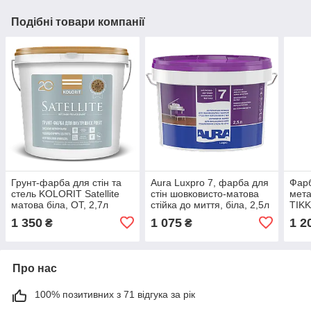
Подібні товари компанії
Грунт-фарба для стін та
Aura Luxpro 7, фарба для
Фарб
стель KOLORIT Satellite
стін шовковисто-матова
мета
матова біла, ОТ, 2,7л
стійка до миття, біла, 2,5л
TIKK
алкі
1 350
1 075
1 2
₴
₴
0,9л
Про нас
100% позитивних з 71 відгука за рік