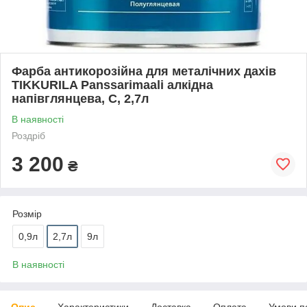
Фарба антикорозійна для металічних дахів
TIKKURILA Panssarimaali алкідна
напівглянцева, С, 2,7л
В наявності
Роздріб
3 200
₴
Розмір
0,9л
2,7л
9л
В наявності
Опис
Характеристики
Доставка
Оплата
Умови п