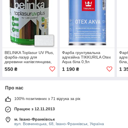
BELINKA Toplasur UV Plus,
Фарба грунтувальна
Фарб
фарба-лазур для
адгезійна TIKKURILA Otex
адге
деревини напівглянцева,
Aqua біла 0,9л
біла
біла (11), 0,75л
550
1 190
1 3
₴
₴
Про нас
100% позитивних з 71 відгука за рік
Працює з 12.11.2013
м. Івано-Франківськ
вул. Вовчинецька, 68, Івано-Франківськ, Україна