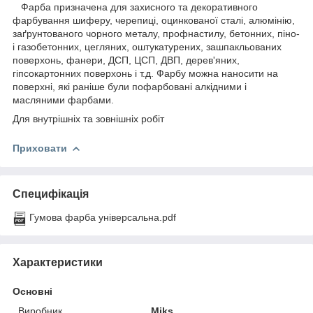
Фарба призначена для захисного та декоративного
фарбування шиферу, черепиці, оцинкованої сталі, алюмінію,
заґрунтованого чорного металу, профнастилу, бетонних, піно-
і газобетонних, цегляних, оштукатурених, зашпакльованих
поверхонь, фанери, ДСП, ЦСП, ДВП, дерев'яних,
гіпсокартонних поверхонь і т.д. Фарбу можна наносити на
поверхні, які раніше були пофарбовані алкідними і
масляними фарбами.
Для внутрішніх та зовнішніх робіт
Приховати
Специфікація
Гумова фарба універсальна.pdf
Характеристики
Основні
Виробник
Miks