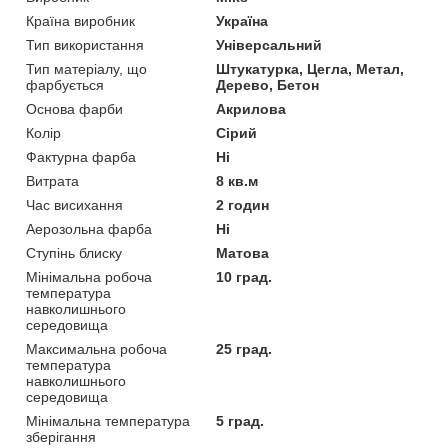
Країна виробник
Україна
Тип використання
Універсальний
Тип матеріалу, що
Штукатурка, Цегла, Метал,
фарбується
Дерево, Бетон
Основа фарби
Акрилова
Колір
Сірий
Фактурна фарба
Ні
Витрата
8 кв.м
Час висихання
2 годин
Аерозольна фарба
Ні
Ступінь блиску
Матова
Мінімальна робоча
10 град.
температура
навколишнього
середовища
Максимальна робоча
25 град.
температура
навколишнього
середовища
Мінімальна температура
5 град.
зберігання