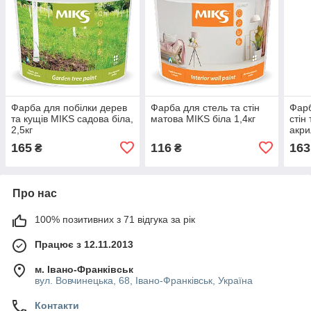
Фарба для побілки дерев
Фарба для стель та стін
Фарб
та кущів MIKS садова біла,
матова MIKS біла 1,4кг
стін
2,5кг
акри
165
116
163
₴
₴
Про нас
100% позитивних з 71 відгука за рік
Працює з 12.11.2013
м. Івано-Франківськ
вул. Вовчинецька, 68, Івано-Франківськ, Україна
Контакти