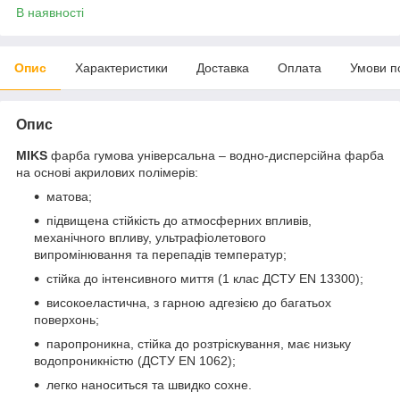
В наявності
Опис
Характеристики
Доставка
Оплата
Умови п
Опис
MIKS
фарба гумова універсальна – водно-дисперсійна фарба
на основі акрилових полімерів:
матова;
підвищена стійкість до атмосферних впливів,
механічного впливу, ультрафіолетового
випромінювання та перепадів температур;
стійка до інтенсивного миття (1 клас ДСТУ EN 13300);
високоеластична, з гарною адгезією до багатьох
поверхонь;
паропроникна, стійка до розтріскування, має низьку
водопроникністю (ДСТУ EN 1062);
легко наноситься та швидко сохне.