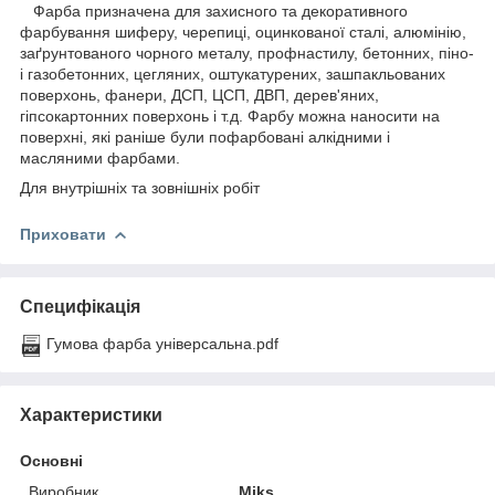
Фарба призначена для захисного та декоративного
фарбування шиферу, черепиці, оцинкованої сталі, алюмінію,
заґрунтованого чорного металу, профнастилу, бетонних, піно-
і газобетонних, цегляних, оштукатурених, зашпакльованих
поверхонь, фанери, ДСП, ЦСП, ДВП, дерев'яних,
гіпсокартонних поверхонь і т.д. Фарбу можна наносити на
поверхні, які раніше були пофарбовані алкідними і
масляними фарбами.
Для внутрішніх та зовнішніх робіт
Приховати
Специфікація
Гумова фарба універсальна.pdf
Характеристики
Основні
Виробник
Miks