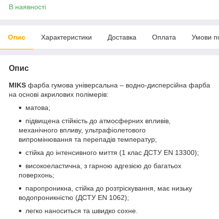
В наявності
Опис
Характеристики
Доставка
Оплата
Умови п
Опис
MIKS
фарба гумова універсальна – водно-дисперсійна фарба
на основі акрилових полімерів:
матова;
підвищена стійкість до атмосферних впливів,
механічного впливу, ультрафіолетового
випромінювання та перепадів температур;
стійка до інтенсивного миття (1 клас ДСТУ EN 13300);
високоеластична, з гарною адгезією до багатьох
поверхонь;
паропроникна, стійка до розтріскування, має низьку
водопроникністю (ДСТУ EN 1062);
легко наноситься та швидко сохне.