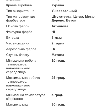
Країна виробник
Україна
Тип використання
Універсальний
Тип матеріалу, що
Штукатурка, Цегла, Метал,
фарбується
Дерево, Бетон
Основа фарби
Акрилова
Фактурна фарба
Ні
Витрата
8 кв.м
Час висихання
2 годин
Аерозольна фарба
Ні
Ступінь блиску
Матова
Мінімальна робоча
10 град.
температура
навколишнього
середовища
Максимальна робоча
25 град.
температура
навколишнього
середовища
Мінімальна температура
5 град.
зберігання
Максимальна
30 град.