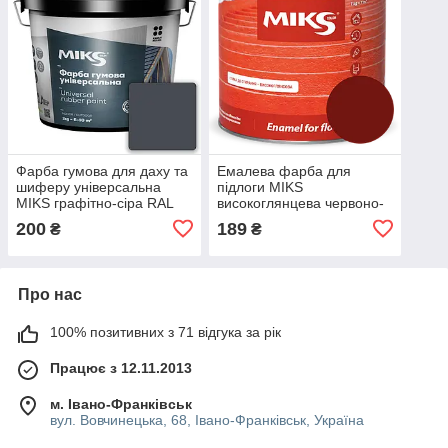
Фарба гумова для даху та
Емалева фарба для
шиферу універсальна
підлоги MIKS
MIKS графітно-сіра RAL
високоглянцева червоно-
7024 1,2кг
коричнева 0,9кг
200
189
₴
₴
Про нас
100% позитивних з 71 відгука за рік
Працює з 12.11.2013
м. Івано-Франківськ
вул. Вовчинецька, 68, Івано-Франківськ, Україна