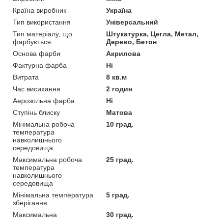
Країна виробник
Україна
Тип використання
Універсальний
Тип матеріалу, що
Штукатурка, Цегла, Метал,
фарбується
Дерево, Бетон
Основа фарби
Акрилова
Фактурна фарба
Ні
Витрата
8 кв.м
Час висихання
2 годин
Аерозольна фарба
Ні
Ступінь блиску
Матова
Мінімальна робоча
10 град.
температура
навколишнього
середовища
Максимальна робоча
25 град.
температура
навколишнього
середовища
Мінімальна температура
5 град.
зберігання
Максимальна
30 град.