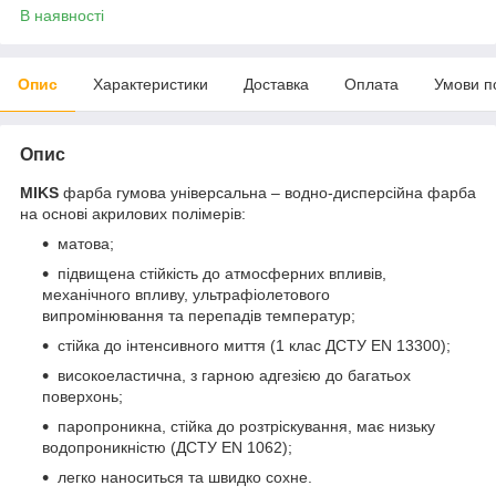
В наявності
Опис
Характеристики
Доставка
Оплата
Умови п
Опис
MIKS
фарба гумова універсальна – водно-дисперсійна фарба
на основі акрилових полімерів:
матова;
підвищена стійкість до атмосферних впливів,
механічного впливу, ультрафіолетового
випромінювання та перепадів температур;
стійка до інтенсивного миття (1 клас ДСТУ EN 13300);
високоеластична, з гарною адгезією до багатьох
поверхонь;
паропроникна, стійка до розтріскування, має низьку
водопроникністю (ДСТУ EN 1062);
легко наноситься та швидко сохне.