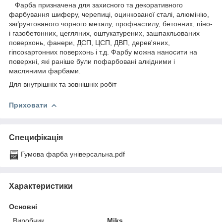
Фарба призначена для захисного та декоративного
фарбування шиферу, черепиці, оцинкованої сталі, алюмінію,
заґрунтованого чорного металу, профнастилу, бетонних, піно-
і газобетонних, цегляних, оштукатурених, зашпакльованих
поверхонь, фанери, ДСП, ЦСП, ДВП, дерев'яних,
гіпсокартонних поверхонь і т.д. Фарбу можна наносити на
поверхні, які раніше були пофарбовані алкідними і
масляними фарбами.
Для внутрішніх та зовнішніх робіт
Приховати
Специфікація
Гумова фарба універсальна.pdf
Характеристики
Основні
Виробник
Miks