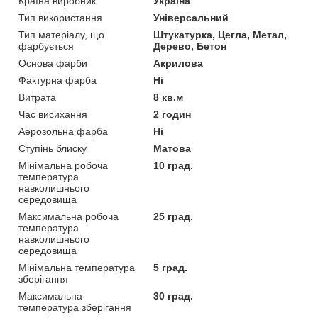
Країна виробник
Україна
Тип використання
Універсальний
Тип матеріалу, що
Штукатурка, Цегла, Метал,
фарбується
Дерево, Бетон
Основа фарби
Акрилова
Фактурна фарба
Ні
Витрата
8 кв.м
Час висихання
2 годин
Аерозольна фарба
Ні
Ступінь блиску
Матова
Мінімальна робоча
10 град.
температура
навколишнього
середовища
Максимальна робоча
25 град.
температура
навколишнього
середовища
Мінімальна температура
5 град.
зберігання
Максимальна
30 град.
температура зберігання