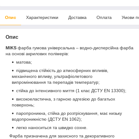
Опис
Характеристики
Доставка
Оплата
Умови п
Опис
MIKS
фарба гумова універсальна – водно-дисперсійна фарба
на основі акрилових полімерів:
матова;
підвищена стійкість до атмосферних впливів,
механічного впливу, ультрафіолетового
випромінювання та перепадів температур;
стійка до інтенсивного миття (1 клас ДСТУ EN 13300);
високоеластична, з гарною адгезією до багатьох
поверхонь;
паропроникна, стійка до розтріскування, має низьку
водопроникністю (ДСТУ EN 1062);
легко наноситься та швидко сохне.
Фарба призначена для захисного та декоративного