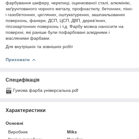
фарбування шиферу, черепиці, оцинкованої сталі, алюмінію,
заґрунтованого чорного металу, профнастилу, бетонних, піно-
і газобетонних, цегляних, оштукатурених, зашпакльованих
поверхонь, фанери, ДСП, ЦСП, ДВП, дерев'яних,
гіпсокартонних поверхонь і т.д. Фарбу можна наносити на
поверхні, які раніше були пофарбовані алкідними і
масляними фарбами.
Для внутрішніх та зовнішніх робіт
Приховати
Специфікація
Гумова фарба універсальна.pdf
Характеристики
Основні
Виробник
Miks