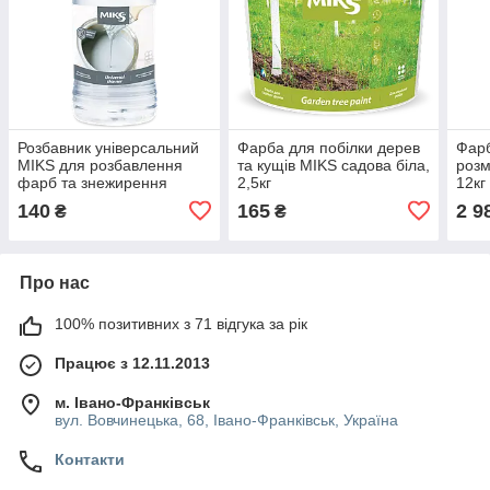
Розбавник універсальний
Фарба для побілки дерев
Фарб
MIKS для розбавлення
та кущів MIKS садова біла,
розм
фарб та знежирення
2,5кг
12кг
0,45л
140
165
2 9
₴
₴
Про нас
100% позитивних з 71 відгука за рік
Працює з 12.11.2013
м. Івано-Франківськ
вул. Вовчинецька, 68, Івано-Франківськ, Україна
Контакти