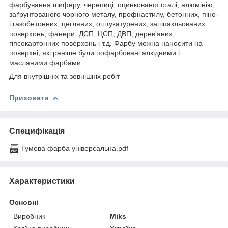
фарбування шиферу, черепиці, оцинкованої сталі, алюмінію,
заґрунтованого чорного металу, профнастилу, бетонних, піно-
і газобетонних, цегляних, оштукатурених, зашпакльованих
поверхонь, фанери, ДСП, ЦСП, ДВП, дерев'яних,
гіпсокартонних поверхонь і т.д. Фарбу можна наносити на
поверхні, які раніше були пофарбовані алкідними і
масляними фарбами.
Для внутрішніх та зовнішніх робіт
Приховати
Специфікація
Гумова фарба універсальна.pdf
Характеристики
Основні
Виробник
Miks