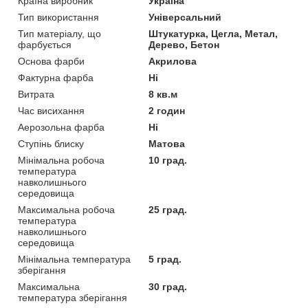
Країна виробник
Україна
Тип використання
Універсальний
Тип матеріалу, що
Штукатурка, Цегла, Метал,
фарбується
Дерево, Бетон
Основа фарби
Акрилова
Фактурна фарба
Ні
Витрата
8 кв.м
Час висихання
2 годин
Аерозольна фарба
Ні
Ступінь блиску
Матова
Мінімальна робоча
10 град.
температура
навколишнього
середовища
Максимальна робоча
25 град.
температура
навколишнього
середовища
Мінімальна температура
5 град.
зберігання
Максимальна
30 град.
температура зберігання