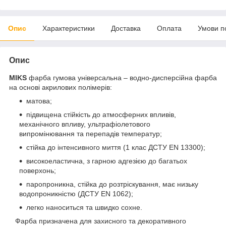
Опис
Характеристики
Доставка
Оплата
Умови п
Опис
MIKS
фарба гумова універсальна – водно-дисперсійна фарба
на основі акрилових полімерів:
матова;
підвищена стійкість до атмосферних впливів,
механічного впливу, ультрафіолетового
випромінювання та перепадів температур;
стійка до інтенсивного миття (1 клас ДСТУ EN 13300);
високоеластична, з гарною адгезією до багатьох
поверхонь;
паропроникна, стійка до розтріскування, має низьку
водопроникністю (ДСТУ EN 1062);
легко наноситься та швидко сохне.
Фарба призначена для захисного та декоративного