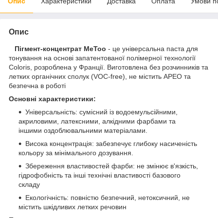
Опис
Характеристики
Доставка
Оплата
Умови п
Опис
Пігмент-концентрат MeToo
- це універсальна паста для
тонування на основі запатентованої полімерної технології
Coloris, розроблена у Франції. Виготовлена без розчинників та
летких органічних сполук (VOC-free), не містить APEO та
безпечна в роботі
Основні характеристики:
Універсальність: сумісний із водоемульсійними,
акриловими, латексними, алкідними фарбами та
іншими оздоблювальними матеріалами.
Висока концентрація: забезпечує глибоку насиченість
кольору за мінімального дозування.
Збереження властивостей фарби: не змінює в'язкість,
гідрофобність та інші технічні властивості базового
складу
Екологічність: повністю безпечний, нетоксичний, не
містить шкідливих летких речовин