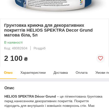
Грунтовка криюча для декоративних
покриттів HELIOS SPEKTRA Decor Grund
матова біла, 5л
В наявності
Код: 48082604
Роздріб
2 100
₴
Опис
Характеристики
Доставка
Оплата
Умови п
Опис
HELIOS
SPEKTRA
D
é
cor
Grund
– це пігментована ґрунтовка
пкркд нанесенням декоративних покриттів. Покриття
підходить для внутрішніх і зовнішніх поверхонь стін. Має