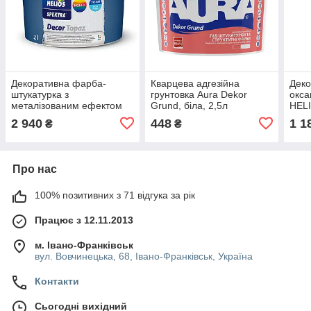
Декоративна фарба-
Кварцева адгезійна
Деко
штукатурка з
грунтовка Aura Dekor
окс
металізованим ефектом
Grund, біла, 2,5л
HEL
HELIOS SPEKTRA Decor
Quar
2 940
448
1 1
₴
₴
Topaz, срібло (silver), 2л
Про нас
100% позитивних з 71 відгука за рік
Працює з 12.11.2013
м. Івано-Франківськ
вул. Вовчинецька, 68, Івано-Франківськ, Україна
Контакти
Сьогодні вихідний