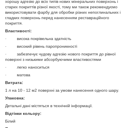
хорошу адгезію до всіх типів нових мінеральних поверхонь і
старих покриттів різної якості, тому ми також рекомендуємо
використовувати фарбу для обробки різних непоглинальних і
гладких поверхонь перед нанесенням реставраційного
покриття.
Властивості:
· висока покрівельна здатність
· високий рівень паропроникності
· забезпечує чудову адгезію нового покриття до рівної
поверхні з низькими абсорбуючими властивостями
· легко наноситься
· матова
Витрата:
1 л на 10 - 12 м2 поверхні за умови нанесення одного шару.
Упаковка:
Детальні дані містяться в технічній інформації.
Відтінки кольору:
Білий